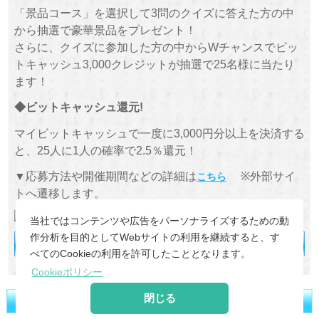
「景品コース」を選択して3問のクイズに答えた方の中
から抽選で豪華景品をプレゼント！
さらに、クイズに参加した方の中からWチャンスでビッ
トキャッシュ3,000クレジットが抽選で25名様に当たり
ます！
◆ビットキャッシュ還元!
マイビットキャッシュで一度に3,000円分以上を決済する
と、25人に1人の確率で2.5％還元！
▼応募方法や開催期間などの詳細は
※外部サイ
こちら
トへ遷移します。
当社ではコンテンツや広告をパーソナライズするための動
作分析を目的としてWebサイトの利用を継続すると、す
べてのCookieの利用を許可したこととなります。
Cookieポリシー
閉じる