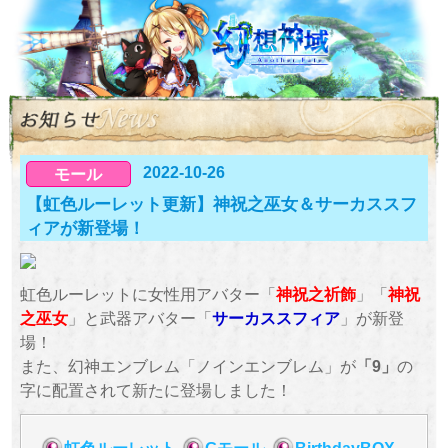
2022-10-26
モール
【虹色ルーレット更新】神祝之巫女＆サーカススフ
ィアが新登場！
虹色ルーレットに女性用アバター「
神祝之祈飾
」「
神祝
之巫女
」と武器アバター「
サーカススフィア
」が新登
場！
また、幻神エンブレム「ノインエンブレム」が
「9」
の
字に配置されて新たに登場しました！
虹色ルーレット
Gモール
BirthdayBOX