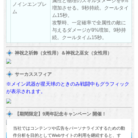
属性と物理のスキルダメージを9%
ノインエンブレ
増加させる。9秒持続。クールタイ
ム
ム15秒。
攻撃時、一定確率で全属性の敵に
与えるダメージが9%増加。9秒持
続。クールタイム15秒。
神祝之祈飾（女性用）＆神祝之巫女（女性用）
サーカススフィア
※メイン武器が星天球のときのみ戦闘中もグラフィック
が表示されます。
【期間限定】9周年記念キャンペーン 開催！
当社ではコンテンツや広告をパーソナライズするための動
作分析を目的としてWebサイトの利用を継続すると、す