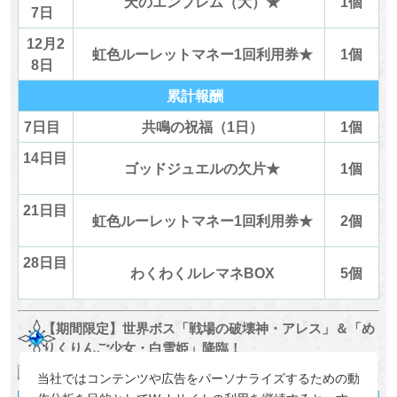
天のエンブレム（大）★
1個
7日
12月2
虹色ルーレットマネー1回利用券★
1個
8日
累計報酬
7日目
共鳴の祝福（1日）
1個
14日目
ゴッドジュエルの欠片★
1個
21日目
虹色ルーレットマネー1回利用券★
2個
28日目
わくわくルレマネBOX
5個
【期間限定】世界ボス「戦場の破壊神・アレス」＆「め
りくりんご少女・白雪姫」降臨！
当社ではコンテンツや広告をパーソナライズするための動