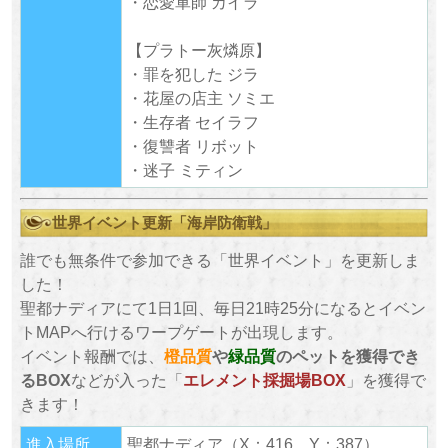
・恋愛軍師 カイラ
【プラトー灰燐原】
・罪を犯した ジラ
・花屋の店主 ソミエ
・生存者 セイラフ
・復讐者 リボット
・迷子 ミティン
世界イベント更新「海岸防衛戦」
誰でも無条件で参加できる「世界イベント」を更新しま
した！
聖都ナディアにて1日1回、毎日21時25分になるとイベン
トMAPへ行けるワープゲートが出現します。
イベント報酬では、
橙品質
や
緑品質
のペットを獲得でき
るBOX
などが入った「
エレメント採掘場BOX
」を獲得で
きます！
進入場所
聖都ナディア（X：416，Y：387）