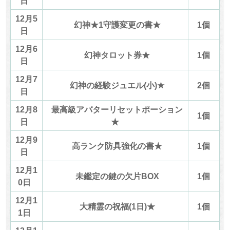
日
12月5
幻神★1守護変更の書★
1個
日
12月6
幻神タロット券★
1個
日
12月7
幻神の経験ジュエル(小)★
2個
日
12月8
最高級アバターリセットポーション
1個
日
★
12月9
高ランク防具強化の書★
1個
日
12月1
未鑑定の鍵の欠片BOX
1個
0日
12月1
大精霊の祝福(1日)★
1個
1日