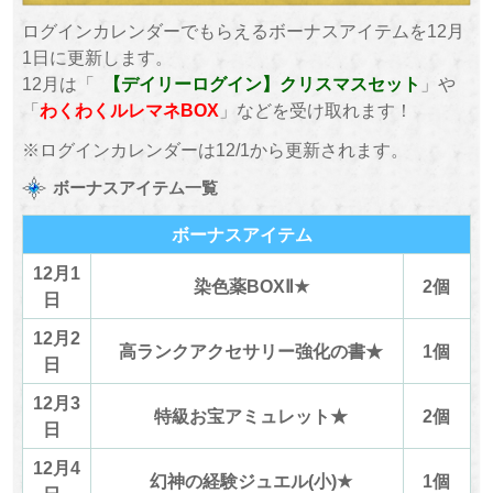
ログインカレンダーでもらえるボーナスアイテムを12月
1日に更新します。
12月は「
【デイリーログイン】クリスマスセット
」や
「
わくわくルレマネBOX
」などを受け取れます！
※ログインカレンダーは12/1から更新されます。
ボーナスアイテム一覧
ボーナスアイテム
12月1
染色薬BOXⅡ★
2個
日
12月2
高ランクアクセサリー強化の書★
1個
日
12月3
特級お宝アミュレット★
2個
日
12月4
幻神の経験ジュエル(小)★
1個