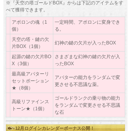
※『天空の塔ゴールドBOX』からは下記のアイテムをす
べて獲得できます。
アポロンの魂（1
一定時間、アポロンに変身でき
個）
る。
天空の塔・鍵の欠
幻神の鍵の欠片が入ったBOX
片BOX（1個）
起源の鍵の欠片BO
さまざまな幻神の鍵の欠片が入
X（3個）
ったBOX
最高級アバターリ
アバターの能力をランダムで変
セットポーション
更させる不思議な薬。
★（8個）
ゴールドランクの乗り物の能力
高級リファインス
をランダムで変更させる不思議
トーン★（1個）
な石
12月ログインカレンダーボーナス公開！