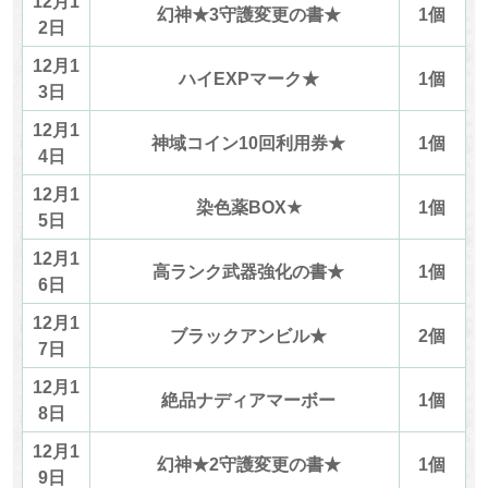
12月1
幻神★3守護変更の書★
1個
2日
12月1
ハイEXPマーク★
1個
3日
12月1
神域コイン10回利用券★
1個
4日
12月1
染色薬BOX★
1個
5日
12月1
高ランク武器強化の書★
1個
6日
12月1
ブラックアンビル★
2個
7日
12月1
絶品ナディアマーボー
1個
8日
12月1
幻神★2守護変更の書★
1個
9日