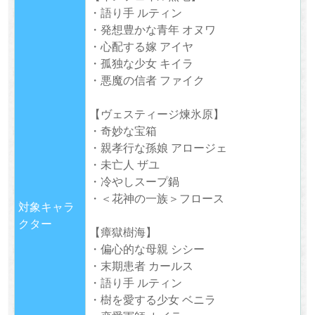
・語り手 ルティン
・発想豊かな青年 オヌワ
・心配する嫁 アイヤ
・孤独な少女 キイラ
・悪魔の信者 ファイク
【ヴェスティージ煉氷原】
・奇妙な宝箱
・親孝行な孫娘 アロージェ
・未亡人 ザユ
・冷やしスープ鍋
・＜花神の一族＞フロース
対象キャラ
クター
【瘴獄樹海】
・偏心的な母親 シシー
・末期患者 カールス
・語り手 ルティン
・樹を愛する少女 ベニラ