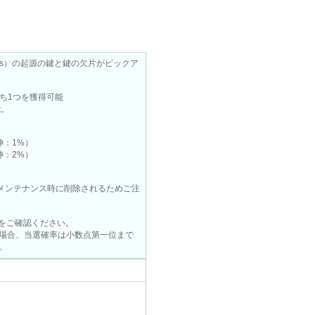
as）の起源の鍵と鍵の欠片がピックア
ち1つを獲得可能
能。
神：1%）
神：2%）
回メンテナンス時に削除されるためご注
内をご確認ください。
場合、当選確率は小数点第一位まで
。