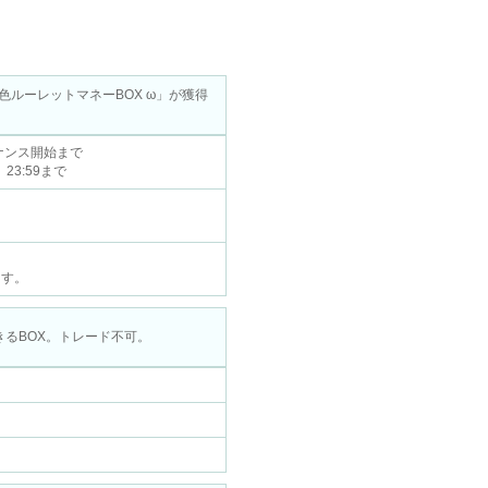
ルーレットマネーBOX ω」が獲得
ンテナンス開始まで
） 23:59まで
ます。
きるBOX。トレード不可。