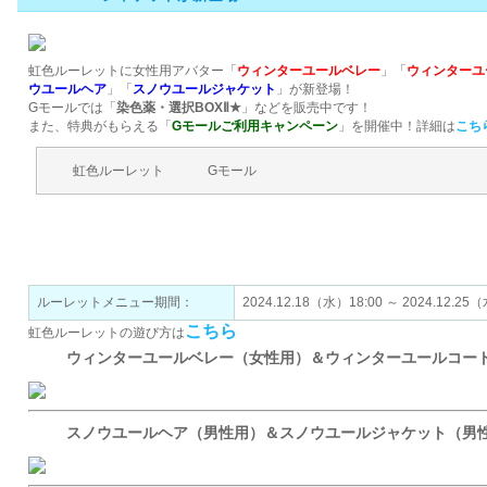
虹色ルーレットに女性用アバター「
ウィンターユールベレー
」「
ウィンターユ
ウユールヘア
」「
スノウユールジャケット
」が新登場！
Gモールでは「
染色薬・選択BOXⅡ★
」などを販売中です！
また、特典がもらえる「
Gモールご利用キャンペーン
」を開催中！詳細は
こち
虹色ルーレット
Gモール
虹色ルーレットで手に入れよう！
ルーレットメニュー期間：
2024.12.18（水）18:00 ～ 2024.
こちら
虹色ルーレットの遊び方は
ウィンターユールベレー（女性用）＆ウィンターユールコー
スノウユールヘア（男性用）＆スノウユールジャケット（男