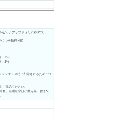
がピックアップされた幻神BOX。
ち1つを獲得可能
能。
神：1%）
神：2%）
回メンテナンス時に削除されるためご注
内をご確認ください。
場合、当選確率は小数点第一位まで
。