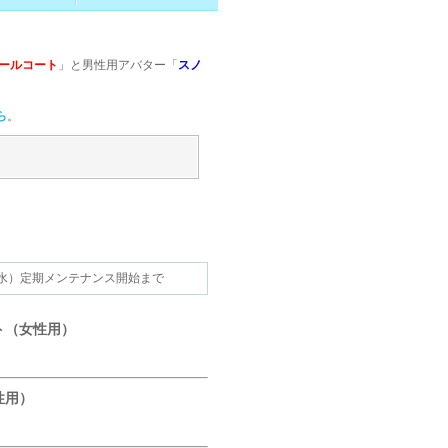
ールコート
」と男性用アバター「
スノ
ら
。
12.25（水）定期メンテナンス開始まで
ト（女性用）
性用）