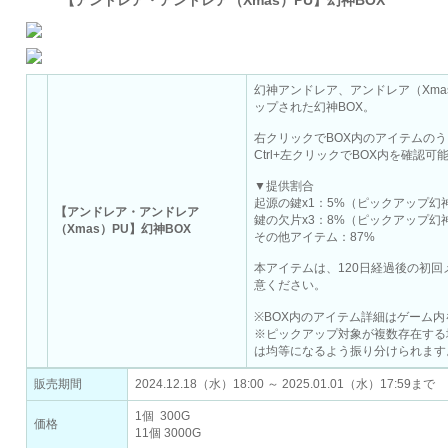
【アンドレア・アンドレア（Xmas）PU】幻神BOX
幻神アンドレア、アンドレア（Xm
ップされた幻神BOX。
右クリックでBOX内のアイテムのう
Ctrl+左クリックでBOX内を確認可
▼提供割合
起源の鍵x1：5%（ピックアップ幻
【アンドレア・アンドレア
鍵の欠片x3：8%（ピックアップ幻
（Xmas）PU】幻神BOX
その他アイテム：87%
本アイテムは、120日経過後の初
意ください。
※BOX内のアイテム詳細はゲーム
※ピックアップ対象が複数存在する
は均等になるよう振り分けられます
販売期間
2024.12.18（水）18:00 ～ 2025.01.01（水）17:59まで
1個 300G
価格
11個 3000G