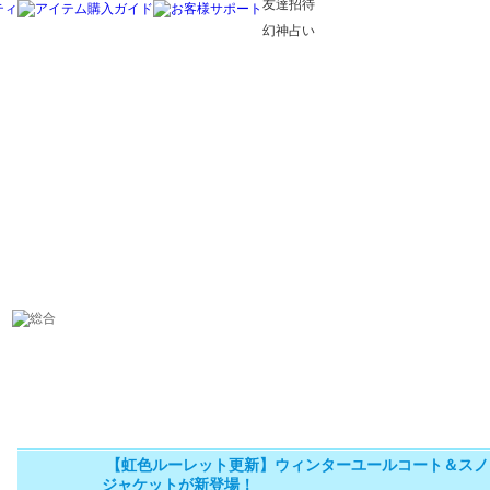
友達招待
幻神占い
【虹色ルーレット更新】ウィンターユールコート＆スノ
ジャケットが新登場！