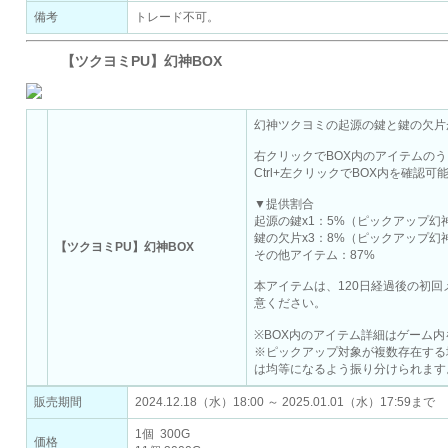
備考
トレード不可。
【ツクヨミPU】幻神BOX
幻神ツクヨミの起源の鍵と鍵の欠片
右クリックでBOX内のアイテムのう
Ctrl+左クリックでBOX内を確認可
▼提供割合
起源の鍵x1：5%（ピックアップ幻
鍵の欠片x3：8%（ピックアップ幻
【ツクヨミPU】幻神BOX
その他アイテム：87%
本アイテムは、120日経過後の初
意ください。
※BOX内のアイテム詳細はゲーム
※ピックアップ対象が複数存在する
は均等になるよう振り分けられます
販売期間
2024.12.18（水）18:00 ～ 2025.01.01（水）17:59まで
1個 300G
価格