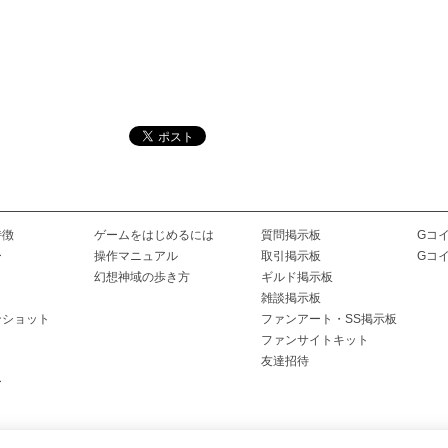
特徴
ゲームをはじめるには
質問掲示板
Gコ
ー
操作マニュアル
取引掲示板
Gコ
幻想神域の歩き方
ギルド掲示板
雑談掲示板
ンショット
ファンアート・SS掲示板
ファンサイトキット
友達招待
ー