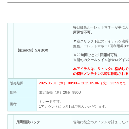
Gモール
毎日虹色ルーレットマネーが手に入る
庫保管不可。
▼右クリック下記のアイテムを獲得
虹色ルーレットマネー1回利用券★x
【虹色RM】5月BOX
※20時間ごとに1回開封可能。
※開封のクールタイムは未ログイン
本アイテムは、リュックに格納してか
の初回メンテナンス時に削除される
販売期間
2025.05.01（木） 00:00～ 2025.05.06（火） 23:59まで
価格
限定販売（週）28個 980G
トレード不可。
備考
1アカウントにつき1回ご購入いただけます。
月間冒険パック
冒険に役立つアイテムが詰まったパ