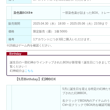
染色薬BOXⅡ★
一部染色薬が詰まったBOX。トレ
販売期間
2025.04.30（水） 18:00 ～ 2025.05.06（火）23:59まで
価格
限定販売（週） 1個 500G
備考
1アカウントにつき3回ご購入いただけます。
※詳細はゲーム内を確認ください。
Birthday
誕生日の一部幻神がラインナップされたBOXが新登場！誕生日につきまし
覧ください！
幻神紹介は
こちら
【5月Birthday】幻神BOX
5月に誕生日を迎える特定の幻神た
プされた幻神BOX。
右クリックでBOX内のアイテムのう
Ctrl+左クリックでBOX内を確認可