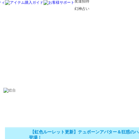
友達招待
幻神占い
【虹色ルーレット更新】テュポーンアバター＆狂惑のハ
登場！