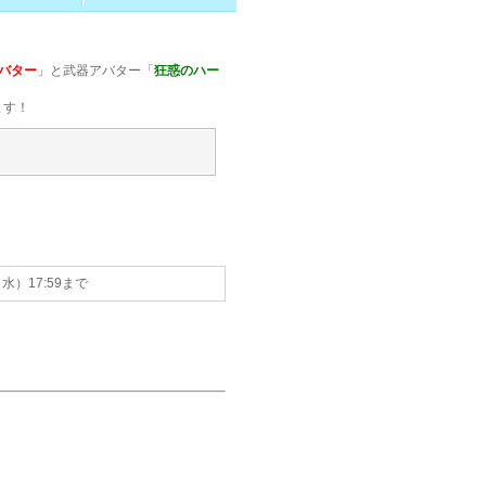
バター
」と武器アバター「
狂惑のハー
ます！
7（水）17:59まで