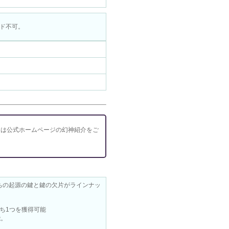
ード不可。
ては公式ホームページの幻神紹介をご
ちの起源の鍵と鍵の欠片がラインナッ
ち1つを獲得可能
能。