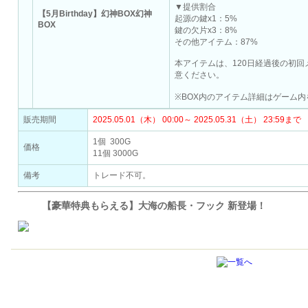
▼提供割合
【5月Birthday】幻神BOX幻神
起源の鍵x1：5%
BOX
鍵の欠片x3：8%
その他アイテム：87%
本アイテムは、120日経過後の初
意ください。
※BOX内のアイテム詳細はゲーム
販売期間
2025.05.01（木） 00:00～ 2025.05.31（土） 23:59まで
1個 300G
価格
11個 3000G
備考
トレード不可。
【豪華特典もらえる】大海の船長・フック 新登場！