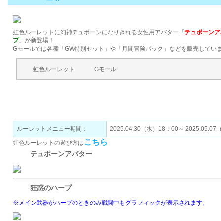
虹色ルーレットに幻神テュポーンになりきれる女性用アバター「
テュポーンア
プ
」が新登場！
Gモールでは各種「GW特別セット」や「月間冒険パック」などを販売してい
虹色ルーレット
Gモール
虹色ルーレットで手に入れよう！
ルーレットメニュー期間：
2025.04.30（水）18：00～ 2025.05.0
こちら
虹色ルーレットの遊び方は
テュポーンアバター
狂惑のハープ
※メイン武器がハープのときのみ戦闘中もグラフィックが表示されます。