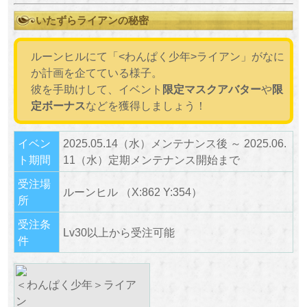
いたずらライアンの秘密
ルーンヒルにて「<わんぱく少年>ライアン」がなに
か計画を企てている様子。
彼を手助けして、イベント
限定マスクアバター
や
限
定ボーナス
などを獲得しましょう！
イベン
2025.05.14（水）メンテナンス後 ～ 2025.06.
ト期間
11（水）定期メンテナンス開始まで
受注場
ルーンヒル （X:862 Y:354）
所
受注条
Lv30以上から受注可能
件
＜わんぱく少年＞ライア
ン