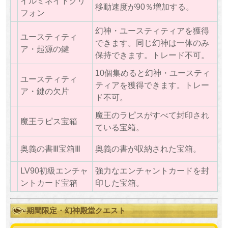
イルミネイトグリ
移動速度が90％増加する。
フォン
幻神・ユースティティアを獲得
ユースティティ
できます。同じ幻神は一体のみ
ア・起源の鍵
保持できます。トレード不可。
10個集めると幻神・ユースティ
ユースティティ
ティアを獲得できます。トレー
ア・鍵の欠片
ド不可。
魔王のラピスがすべて封印され
魔王ラピス宝箱
ている宝箱。
奥義の書Ⅲ宝箱Ⅲ
奥義の書が収納された宝箱。
LV90初級エンチャ
強力なエンチャントカードを封
ントカード宝箱
印した宝箱。
期間限定・幻神殿堂クエスト