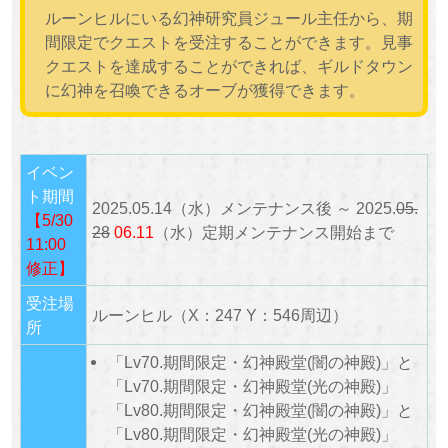
ルーンヒルにいる幻神研究員ジュール主任から、期
間限定でクエストを受注することができます。見事
クエストを達成することができれば、ギルドタウン
に幻神を召喚できるオーブが獲得できます。
イベン
ト期間
2025.05.14（水）メンテナンス後 ～ 2025.
05.
【5/30
28
06.11
（水）定期メンテナンス開始まで
11:00
修正】
受注場
ルーンヒル（X：247 Y：546周辺）
所
「Lv70.期間限定・幻神殿堂(闇の神殿)」と
「Lv70.期間限定・幻神殿堂(光の神殿)」
「Lv80.期間限定・幻神殿堂(闇の神殿)」と
「Lv80.期間限定・幻神殿堂(光の神殿)」