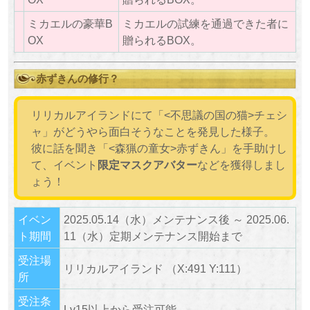
ミカエルの豪華B
ミカエルの試練を通過できた者に
OX
贈られるBOX。
赤ずきんの修行？
リリカルアイランドにて「<不思議の国の猫>チェシ
ャ」がどうやら面白そうなことを発見した様子。
彼に話を聞き「<森猟の童女>赤ずきん」を手助けし
て、イベント
限定マスクアバター
などを獲得しまし
ょう！
イベン
2025.05.14（水）メンテナンス後 ～ 2025.06.
ト期間
11（水）定期メンテナンス開始まで
受注場
リリカルアイランド （X:491 Y:111）
所
受注条
Lv15以上から受注可能