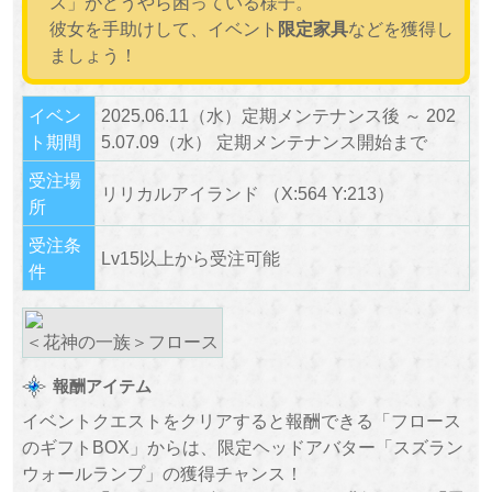
ス」がどうやら困っている様子。
彼女を手助けして、イベント
限定家具
などを獲得し
ましょう！
イベン
2025.06.11（水）定期メンテナンス後 ～ 202
ト期間
5.07.09（水） 定期メンテナンス開始まで
受注場
リリカルアイランド （X:564 Y:213）
所
受注条
Lv15以上から受注可能
件
＜花神の一族＞フロース
報酬アイテム
イベントクエストをクリアすると報酬できる「フロース
のギフトBOX」からは、限定ヘッドアバター「スズラン
ウォールランプ」の獲得チャンス！