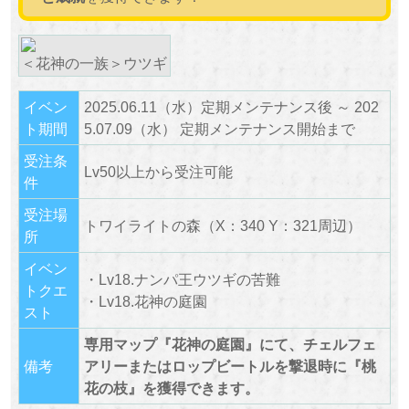
＜花神の一族＞ウツギ
イベン
2025.06.11（水）定期メンテナンス後 ～ 202
ト期間
5.07.09（水） 定期メンテナンス開始まで
受注条
Lv50以上から受注可能
件
受注場
トワイライトの森（X：340 Y：321周辺）
所
イベン
・Lv18.ナンパ王ウツギの苦難
トクエ
・Lv18.花神の庭園
スト
専用マップ『花神の庭園』にて、チェルフェ
備考
アリーまたはロップビートルを撃退時に『桃
花の枝』を獲得できます。