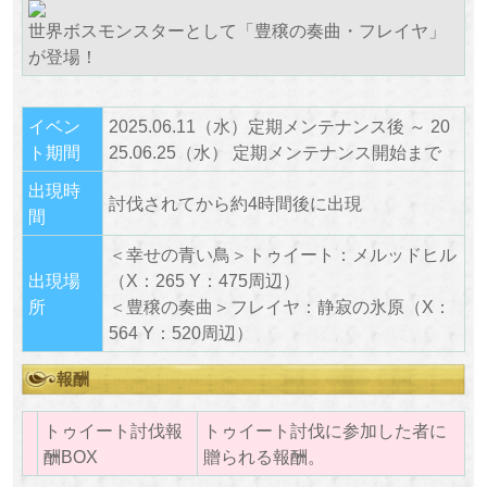
世界ボスモンスターとして「豊穣の奏曲・フレイヤ」
が登場！
イベン
2025.06.11（水）定期メンテナンス後 ～ 20
ト期間
25.06.25（水） 定期メンテナンス開始まで
出現時
討伐されてから約4時間後に出現
間
＜幸せの青い鳥＞トゥイート：メルッドヒル
出現場
（X：265 Y：475周辺）
所
＜豊穣の奏曲＞フレイヤ：静寂の氷原（X：
564 Y：520周辺）
報酬
トゥイート討伐報
トゥイート討伐に参加した者に
酬BOX
贈られる報酬。