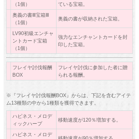
（1個）
ている宝箱。
奥義の書Ⅲ宝箱Ⅲ
奥義の書が収納された宝箱。
（1個）
LV90初級エンチャ
強力なエンチャントカードを封
ントカード宝箱
印した宝箱。
（1個）
フレイヤ討伐報酬
フレイヤ討伐に参加した者に贈
BOX
られる報酬。
※『フレイヤ討伐報酬BOX』からは、下記を含むアイテ
ム13種類の中から1種類を獲得できます。
ハピネス・メロデ
移動速度が120％増加する。
ィックハープ
ハピネス・メロデ
移動速度が90％増加する。