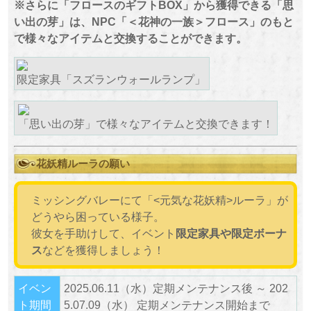
※さらに「フロースのギフトBOX」から獲得できる「思
い出の芽」は、NPC「＜花神の一族＞フロース」のもと
で様々なアイテムと交換することができます。
限定家具「スズランウォールランプ」
「思い出の芽」で様々なアイテムと交換できます！
花妖精ルーラの願い
ミッシングバレーにて「<元気な花妖精>ルーラ」が
どうやら困っている様子。
彼女を手助けして、イベント
限定家具や限定ボーナ
ス
などを獲得しましょう！
イベン
2025.06.11（水）定期メンテナンス後 ～ 202
ト期間
5.07.09（水） 定期メンテナンス開始まで