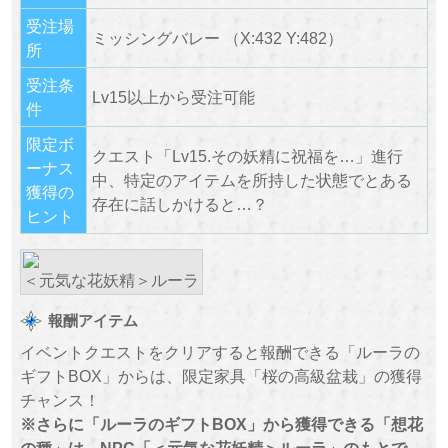
受注場
ミッシングバレー （X:432 Y:482）
所
受注条
Lv15以上から受注可能
件
限定ボ
クエスト「Lv15.その妖精に祝福を…」進行
ーナス
中、特定のアイテムを所持した状態でとある
獲得の
存在に話しかけると…？
ヒント
＜元気な花妖精＞ルーラ
報酬アイテム
イベントクエストをクリアすると報酬できる「ルーラの
ギフトBOX」からは、限定家具「桜の高級盆栽」の獲得
チャンス！
※さらに「ルーラのギフトBOX」から獲得できる「想花