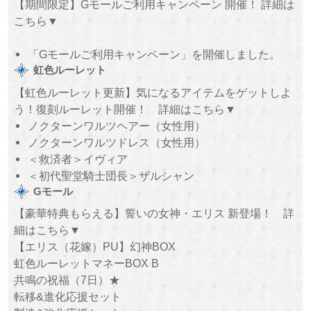
【期間限定】Gモールご利用キャンペーン 開催！ 詳細は
こちら▼
「Gモールご利用キャンペーン」を開催しました。
虹色ルーレット
【虹色ルーレット更新】気になるアイテムをゲットしよ
う！復刻ルーレット開催！ 詳細はこちら▼
ノクターンワルツヘアー（女性用）
ノクターンワルツドレス（女性用）
＜救済者＞イヴィア
＜初代聖堂騎士団長＞ザルシャン
Gモール
【豪華特典もらえる】誓いの女神・エリス 新登場！ 詳
細はこちら▼
【エリス（花嫁）PU】幻神BOX
虹色ルーレットマネーBOX B
共鳴の祝福（7日）★
転移&進化応援セット