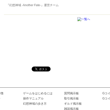
『幻想神域 -Another Fate-』運営チーム
特徴
ゲームをはじめるには
質問掲示板
Gコ
ー
操作マニュアル
取引掲示板
Gコ
幻想神域の歩き方
ギルド掲示板
雑談掲示板