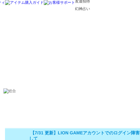
友達招待
幻神占い
【7/31 更新】LION GAMEアカウントでのログイン障
して