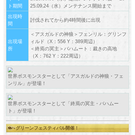
ト期間
25.09.24（水）メンテナンス開始まで
出現時
討伐されてから約4時間後に出現
間
＜アスガルドの神狼＞フェンリル：グリンフ
出現場
ィルド（X：556 Y：389周辺）
所
＜終焉の冥主＞バハムート：裁きの高地
（X：762 Y：222周辺）
世界ボスモンスターとして「アスガルドの神狼・フェ
ンリル」が登場！
世界ボスモンスターとして「終焉の冥主・バハムー
ト」が登場！
グリーンフェスティバル開催！