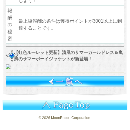
しよう！
報
酬
最上級報酬の条件は獲得ポイントが3001以上に到
の
達することです。
秘
密
【虹色ルーレット更新】清風のサマーガールドレス＆嵐
風のサマーボーイジャケットが新登場！
©
2026 MoonRabbit Corporation.