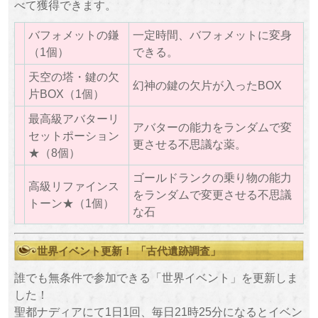
べて獲得できます。
バフォメットの鎌
一定時間、バフォメットに変身
（1個）
できる。
天空の塔・鍵の欠
幻神の鍵の欠片が入ったBOX
片BOX（1個）
最高級アバターリ
アバターの能力をランダムで変
セットポーション
更させる不思議な薬。
★（8個）
ゴールドランクの乗り物の能力
高級リファインス
をランダムで変更させる不思議
トーン★（1個）
な石
世界イベント更新！ 「古代遺跡調査」
誰でも無条件で参加できる「世界イベント」を更新しま
した！
聖都ナディアにて1日1回、毎日21時25分になるとイベン