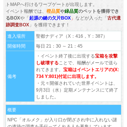
トMAPへ行けるワープゲートが出現します。
イベント報酬では、
橙品質
や
緑品質
のペットを獲得でき
るBOX
や「
起源の鍵の欠片BOX
」
などが入った「
古代遺
跡調査BOX
」を獲得できます！
進入場所
聖都ナディア（X：416，Y：387）
開催時間
毎日 21：30 ～ 21：45
・イベント終了後に出現する
宝箱を攻撃
し破壊する
ことで、報酬がメールで送ら
れてきます。
宝箱はイベントエリアの(X:
備考
734 Y:801)付近に出現します。
・元々開催されていた世界イベントは、
9月3日（水）定期メンテナンスにて終了
しました。
概要
NPC「オルメク」が入り口が閉ざされ中に入れない謎
の遺跡の調査を手伝ってくれる人を募集しています。