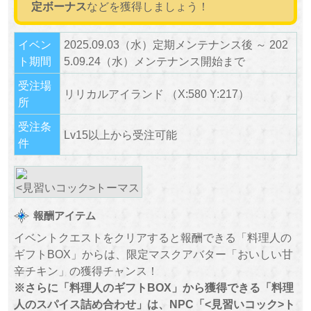
定ボーナス
などを獲得しましょう！
イベン
2025.09.03（水）定期メンテナンス後 ～ 202
ト期間
5.09.24（水）メンテナンス開始まで
受注場
リリカルアイランド （X:580 Y:217）
所
受注条
Lv15以上から受注可能
件
<見習いコック>トーマス
報酬アイテム
イベントクエストをクリアすると報酬できる「料理人の
ギフトBOX」からは、限定マスクアバター「おいしい甘
辛チキン」の獲得チャンス！
※さらに「料理人のギフトBOX」から獲得できる「料理
人のスパイス詰め合わせ」は、NPC「<見習いコック>ト