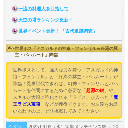
一流の料理人を目指して
天空の塔ランキング更新！
世界イベント更新！ 「古代遺跡調査」
世界ボス「アスガルドの神狼・フェンリル＆終焉の冥
主・バハムート」降臨
世界ボスとして、強大な力を持つ「アスガルドの神
狼・フェンリル」と「終焉の冥主・バハムート」が
降臨！見事討伐できれば、幻神・フェンリルとバハ
ムートを仲間にするために必要な「
起源の鍵
」や、
スキルが大幅に強化される「ラピス」が入った「
魔
王ラピス宝箱
」などが獲得できます。お友達をお誘
いあわせの上、ぜひ挑戦してみてください！
イベン
2025.09.03（水）定期メンテナンス後 ～ 20