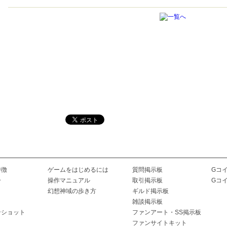
特徴
ゲームをはじめるには
質問掲示板
Gコ
ー
操作マニュアル
取引掲示板
Gコ
幻想神域の歩き方
ギルド掲示板
雑談掲示板
ンショット
ファンアート・SS掲示板
ファンサイトキット