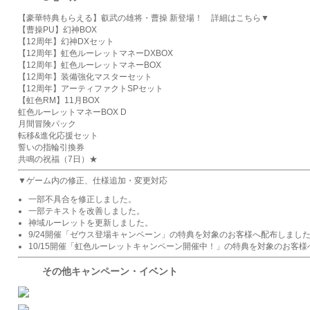
【豪華特典もらえる】叡武の雄将・曹操 新登場！ 詳細はこちら▼
【曹操PU】幻神BOX
【12周年】幻神DXセット
【12周年】虹色ルーレットマネーDXBOX
【12周年】虹色ルーレットマネーBOX
【12周年】装備強化マスターセット
【12周年】アーティファクトSPセット
【虹色RM】11月BOX
虹色ルーレットマネーBOX D
月間冒険パック
転移&進化応援セット
誓いの指輪引換券
共鳴の祝福（7日）★
▼ゲーム内の修正、仕様追加・変更対応
一部不具合を修正しました。
一部テキストを改善しました。
神域ルーレットを更新しました。
9/24開催「ゼウス登場キャンペーン」の特典を対象のお客様へ配布しまし
10/15開催「虹色ルーレットキャンペーン開催中！」の特典を対象のお客
その他キャンペーン・イベント