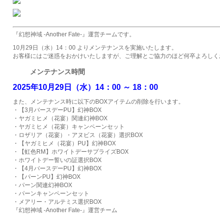
『幻想神域 -Another Fate-』運営チームです。
10月29日（水）14：00 よりメンテナンスを実施いたします。
お客様にはご迷惑をおかけいたしますが、ご理解とご協力のほど何卒よろしく
メンテナンス時間
2025年10月29日（水
）
14：00 ～
18：00
また、メンテナンス時に以下のBOXアイテムの削除を行います。
・【3月バースデーPU】幻神BOX
・ヤガミヒメ（花宴）関連幻神BOX
・ヤガミヒメ（花宴）キャンペーンセット
・ロザリア（花宴）・アヌビス（花宴）選択BOX
・【ヤガミヒメ（花宴）PU】幻神BOX
・【虹色RM】ホワイトデーサプライズBOX
・ホワイトデー誓いの証選択BOX
・【4月バースデーPU】幻神BOX
・【パーンPU】幻神BOX
・パーン関連幻神BOX
・パーンキャンペーンセット
・メアリー・アルテミス選択BOX
『幻想神域 -Another Fate-』運営チーム