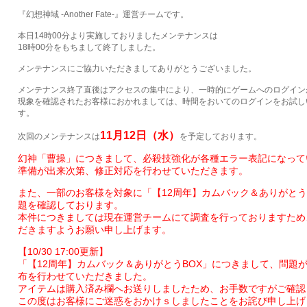
『幻想神域 -Another Fate-』運営チームです。
本日14時00分より実施しておりましたメンテナンスは
18時00分をもちまして終了しました。
メンテナンスにご協力いただきましてありがとうございました。
メンテナンス終了直後はアクセスの集中により、一時的にゲームへのログイン
現象を確認されたお客様におかれましては、時間をおいてのログインをお試し
す。
11月12日（水）
次回のメンテナンスは
を予定しております。
幻神「曹操」につきまして、必殺技強化が各種エラー表記になって
準備が出来次第、修正対応を行わせていただきます。
また、一部のお客様を対象に「【12周年】カムバック＆ありがとう
題を確認しております。
本件につきましては現在運営チームにて調査を行っておりますため
だきますようお願い申し上げます。
【10/30 17:00更新】
「【12周年】カムバック＆ありがとうBOX」につきまして、問題
布を行わせていただきました。
アイテムは購入済み欄へお送りしましたため、お手数ですがご確認
この度はお客様にご迷惑をおかけｓしましたことをお詫び申し上げ