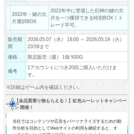
2022年中に登場した幻神の鍵の欠
2022年・鍵の欠
片を一つ獲得できる特別BOX！ト
片選択BOX
レード不可。
販売期
2026.05.07（水） 18:00 ～ 2026.05.19（火）
間
23:59まで
価格
限定販売（週） 1個 500G
1アカウントにつき20回ご購入いただけま
備考
す。
※詳細はゲーム内を確認ください。
【金品質乗り物もらえる！】虹色ルーレットキャンペー
ン 開催！
当社ではコンテンツや広告をパーソナライズするための動
作分析を目的としてWebサイトの利用を継続すると、す