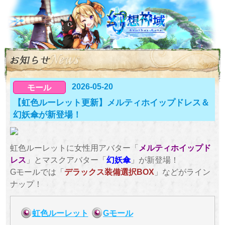
2026-05-20
モール
【虹色ルーレット更新】メルティホイップドレス＆
幻妖傘が新登場！
虹色ルーレットに女性用アバター「
メルティホイップド
レス
」とマスクアバター「
幻妖傘
」が新登場！
Gモールでは「
デラックス装備選択BOX
」などがライン
ナップ！
虹色ルーレット
Gモール