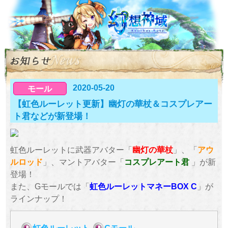
2020-05-20
モール
【虹色ルーレット更新】幽灯の華杖＆コスプレアー
ト君などが新登場！
虹色ルーレットに武器アバター「
幽灯の華杖
」、「
アウ
ルロッド
」、マントアバター「
コスプレアート君
」が新
登場！
また、Gモールでは「
虹色ルーレットマネーBOX C
」が
ラインナップ！
虹色ルーレット
Gモール