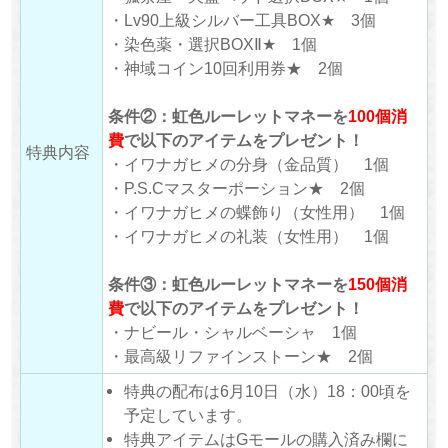
・Lv90上級シルバー工具BOX★ 3個
・染色薬・選択BOXⅡ★ 1個
・神域コイン10回利用券★ 2個
条件②：虹色ルーレットマネーを
100個消
費
で以下のアイテムをプレゼント！
特典内容
・イワナガヒメの分身（金品質） 1個
・P.S.Cマスターポーション★ 2個
・イワナガヒメの蝶飾り（女性用） 1個
・イワナガヒメの礼装（女性用） 1個
条件③：虹色ルーレットマネーを
150個消
費
で以下のアイテムをプレゼント！
・ナビール・シャルベーシャ 1個
・最高級リファインストーン★ 2個
特典の配布は6月10日（水）18：00頃を
予定しています。
特典アイテムはGモールの購入済み欄に