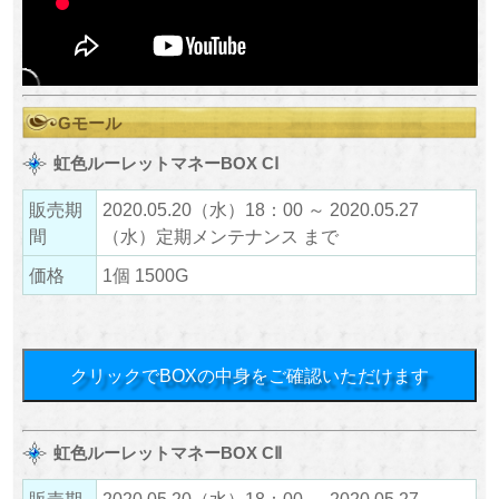
Gモール
虹色ルーレットマネーBOX CⅠ
販売期
2020.05.20（水）18：00 ～ 2020.05.27
間
（水）定期メンテナンス まで
価格
1個 1500G
クリックでBOXの中身をご確認いただけます
虹色ルーレットマネーBOX CⅡ