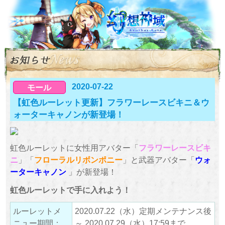
2020-07-22
モール
【虹色ルーレット更新】フラワーレースビキニ＆ウ
ォーターキャノンが新登場！
虹色ルーレットに女性用アバター「
フラワーレースビキ
ニ
」「
フローラルリボンポニー
」と武器アバター「
ウォ
ーターキャノン
」が新登場！
虹色ルーレットで手に入れよう！
ルーレットメ
2020.07.22（水）定期メンテナンス後
ニュー期間：
～ 2020.07.29（水）17:59まで