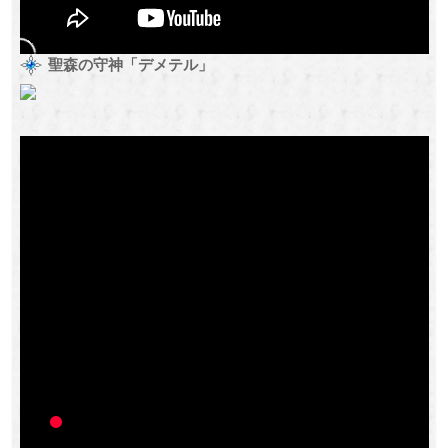
聖森の守神「デメテル」