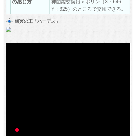
の感じ方
神図鑑交換娘＞ポリン（X：646,
Y：325）のところで交換できる。
幽冥の王「ハーデス」