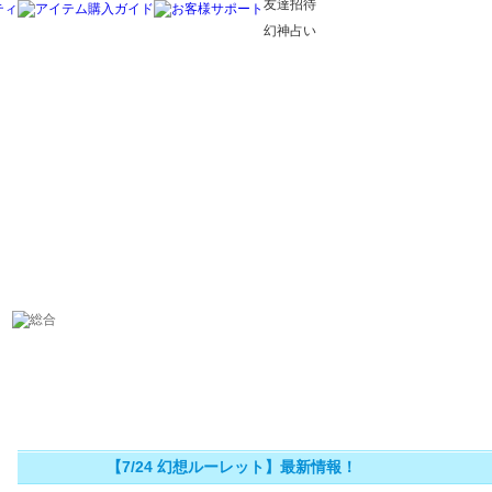
友達招待
幻神占い
【7/24 幻想ルーレット】最新情報！