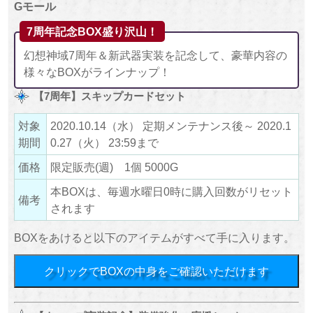
Gモール
7周年記念BOX盛り沢山！
幻想神域7周年＆新武器実装を記念して、豪華内容の
様々なBOXがラインナップ！
【7周年】スキップカードセット
対象
2020.10.14（水） 定期メンテナンス後～ 2020.1
期間
0.27（火） 23:59まで
価格
限定販売(週) 1個 5000G
本BOXは、毎週水曜日0時に購入回数がリセット
備考
されます
BOXをあけると以下のアイテムがすべて手に入ります。
クリックでBOXの中身をご確認いただけます