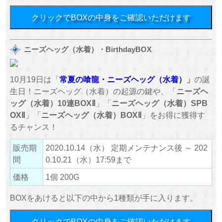
クリックでBOXの中身をご確認いただけます
ニーズヘッグ（水着）・BirthdayBOX
10月19日は「
常夏の喰龍・ニーズヘッグ（水着）
」
の誕
生日！ニーズヘッグ（水着）の起源の鍵や、「
ニーズヘ
ッグ（水着）10連BOXⅡ
」「
ニーズヘッグ（水着）
SPB
OXⅡ
」「
ニーズヘッグ（水着）
BOXⅡ
」をお得に獲得す
るチャンス！
販売期
2020.10.14（水） 定期メンテナンス後 ～ 202
間
0.10.21（水）17:59まで
価格
1個 200G
BOXをあけると以下の中から1種類が手に入ります。
クリックでBOXの中身をご確認いただけます