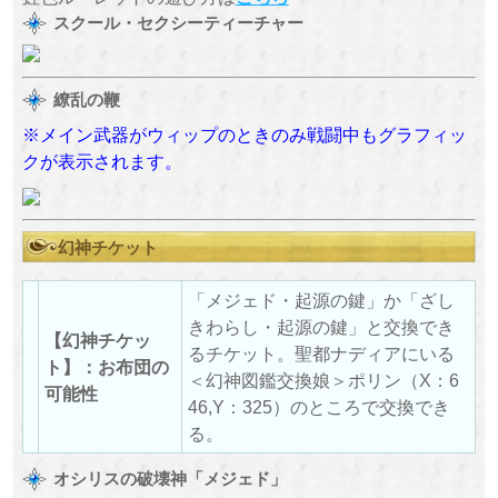
スクール・セクシーティーチャー
繚乱の鞭
※メイン武器がウィップのときのみ戦闘中もグラフィッ
クが表示されます。
幻神チケット
「メジェド・起源の鍵」か「ざし
きわらし・起源の鍵」と交換でき
【幻神チケッ
るチケット。聖都ナディアにいる
ト】：お布団の
＜幻神図鑑交換娘＞ポリン（X：6
可能性
46,Y：325）のところで交換でき
る。
オシリスの破壊神「メジェド」