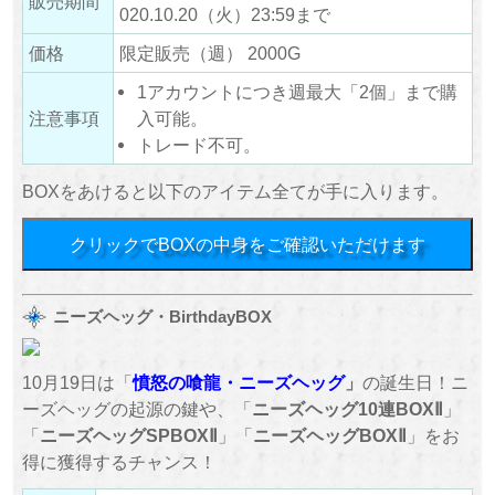
販売期間
020.10.20（火）23:59まで
価格
限定販売（週） 2000G
1アカウントにつき週最大「2個」まで購
注意事項
入可能。
トレード不可。
BOXをあけると以下のアイテム全てが手に入ります。
クリックでBOXの中身をご確認いただけます
ニーズヘッグ・BirthdayBOX
10月19日は「
憤怒の喰龍
・ニーズヘッグ
」
の誕生日！ニ
ーズヘッグの起源の鍵や、「
ニーズヘッグ10連BOXⅡ
」
「
ニーズヘッグSPBOXⅡ
」「
ニーズヘッグBOXⅡ
」をお
得に獲得するチャンス！