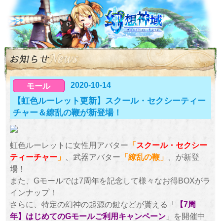
2020-10-14
モール
【虹色ルーレット更新】スクール・セクシーティー
チャー＆繚乱の鞭が新登場！
虹色ルーレットに女性用アバター
「
スクール・セクシー
ティーチャー
」
、武器アバター
「繚乱の鞭」
、が新登
場！
また、Gモールでは7周年を記念して様々なお得BOXがラ
インナップ！
さらに、特定の幻神の起源の鍵などが貰える「
【7周
年】はじめてのGモールご利用キャンペーン
」を開催中