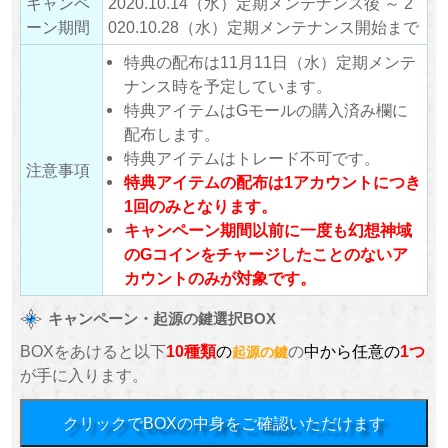
キャンペ
2020.10.14（水）定期メンテナンス後 ～ 2
ーン期間
020.10.28（水）定期メンテナンス開始まで
特典の配布は11月11日（水）定期メンテ
ナンス時を予定しています。
特典アイテムはGモールの購入済み欄に
配布します。
特典アイテムはトレード不可です。
注意事項
特典アイテムの配布は1アカウントにつき
1回のみとなります。
キャンペーン期間以前に一度も幻想神域
のGコインをチャージしたことのないア
カウントのみが対象です。
キャンペーン・起源の鍵選択BOX
BOXをあけると以下
10種類
の
の
中から任意の
1つ
起源の鍵
が手に入ります。
クリックでBOXの中身をご確認いただけます