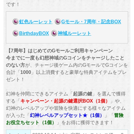
です！
虹色ルーレット
Gモール・7周年・記念BOX
BirthdayBOX
神域ルーレット
【7周年】はじめてのGモールご利用キャンペーン
今までに一度も幻想神域のGコインをチャージしたこと
のない方
が、チャージ後ゲーム内のGモールでGコインを
合計「
1000
」以上消費すると豪華な特典アイテムをプレ
ゼント！
幻神を仲間にできるアイテム「
起源の鍵
」を選んで獲得
する「
キャンペーン・
起源の鍵選択BOX（1個）
」や、
幻神のレベルアップや冒険を快適にする様々なアイテム
が入った「
幻神レベルアップセット★（1個）
」「
冒険
お役立ちセット（1個）
」をお得に獲得できます！