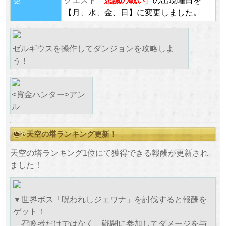
更
クエスト「
忠誠
の戦い
」の出現曜日を
【月、水、金、日】に変更しました。
ゼルギウスを操作してダンジョンを攻略しよ
う！
<賞金ハンター>アン
ル
天空の塔ランキング更新！
天空の塔ランキング1位にて獲得できる報酬が更新され
ました！
▼世界ボス「呪われしジェワナ」を討伐すると報酬を
ゲット！
召喚者だけではなく、戦闘に参加してダメージを与