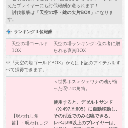
えたプレイヤーにも討伐報酬が送られます！
討伐報酬は「
天空の塔・鍵の欠片BOX
」になりま
す。
ランキング１位報酬
天空の塔ゴールド
天空の塔ランキング1位の者に贈
BOX
られる褒賞BOX
※『天空の塔ゴールドBOX』からは下記のアイテムをす
べて獲得できます。
＜世界ボス＞ジェワナの魂が宿
った呪いの角笛。
使用すると、デゼルトサンド
（X:497,Y:605）に自動移動し、
【呪われし角
その付近でのみ召喚できる。
笛】：呪われしジ
レベル99以上のプレイヤーは、