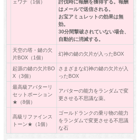
ェワナ（1個）
討伐時に報酬を獲得する。報酬
はメールで送信される。
お宝アミュレットの効果は無
効。
30分間撃破されていない場合、
自動的に消滅する。
天空の塔・鍵の欠
幻神の鍵の欠片が入ったBOX
片BOX（1個）
起源の鍵の欠片BO
さまざまな幻神の鍵の欠片が入
X（3個）
ったBOX
最高級アバターリ
アバターの能力をランダムで変
セットポーション
更させる不思議な薬。
★（8個）
ゴールドランクの乗り物の能力
高級リファインス
をランダムで変更させる不思議
トーン★（1個）
な石