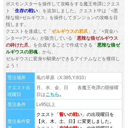
ボスモンスターを操作して攻略をする魔王奇譚にクエス
ト「
生存の戦い
」を追加しました。クエスト中は「<悪
辣な狼>ゼルギウス」を操作してダンジョンの攻略を目
指します。
クエストを達成して「
ゼルギウスの邪爪
」と「<賞金ハ
ンター>アンル」が販売している「
悪辣な狼ゼルギウス
の砕けた爪
」を合成することで作成できる「
悪辣な狼ゼ
ルギウスの邪魂
」から、
ゼルギウスに変身や騎乗ができるアイテムなどを獲得し
よう！
受注場所
風の草原（X:385,Y:810）
クエスト出
月、水、金、日 各魔王奇譚の開催曜
現曜日
日は
こちら
。
受注条件
Lv95以上
クエスト「
誓い
の戦い
」の出現曜日を
受注条件変
【火、木、土、日】に変更しました。