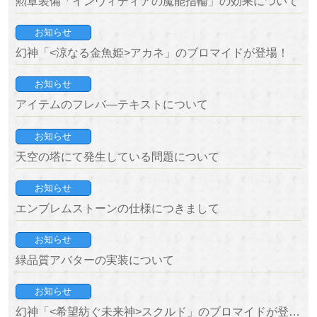
勲章装備「インヴィディアの魔能指輪」の効果について
お知らせ
幻神「<涼なる金魚姫>アカネ」のブロマイドが登場！
お知らせ
アイテムのフレバ―テキストについて
お知らせ
天空の塔にて発生している問題について
お知らせ
エンブレムストーンの仕様につきまして
お知らせ
緑品質アバターの実装について
お知らせ
幻神「<希望紡ぐ未来神>スクルド」のブロマイドが登場！