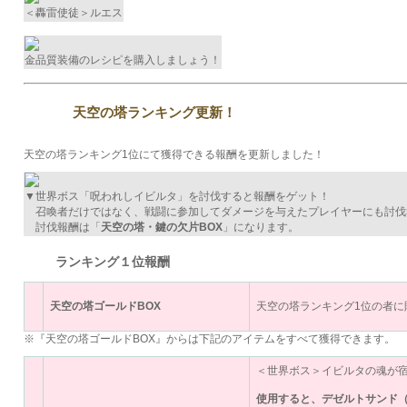
＜轟雷使徒＞ルエス
金品質装備のレシピを購入しましょう！
天空の塔ランキング更新！
天空の塔ランキング1位にて獲得できる報酬を更新しました！
▼世界ボス「呪われしイビルタ」を討伐すると報酬をゲット！
召喚者だけではなく、戦闘に参加してダメージを与えたプレイヤーにも討伐
討伐報酬は「
天空の塔・鍵の欠片BOX
」になります。
ランキング１位報酬
天空の塔ゴールドBOX
天空の塔ランキング1位の者に
※『天空の塔ゴールドBOX』からは下記のアイテムをすべて獲得できます。
＜世界ボス＞イビルタの魂が
使用すると、デゼルトサンド（X: