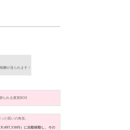
報酬が送られます！
贈られる褒賞BOX
宿った呪いの角笛。
497,Y:605）に自動移動し、その