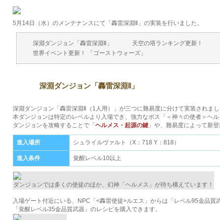
5月14日（水）のメンテナンスにて「轟雷深淵Ⅱ」の実装を行いました。
深淵ダンジョン「轟雷深淵Ⅱ」
天空の塔ランキング更新！
世界イベント更新！ 「ゴーストウォーズ」
深淵ダンジョン「轟雷深淵Ⅱ」
深淵ダンジョン「轟雷深淵Ⅱ（1人用）」が三つに難易度に分けて実装されまし
本ダンジョンは特定のレベルより入場でき、強力なボス「＜神々の使者＞ヘル
ダンジョンを攻略することで「
ヘルメス・起源の鍵
」や、難易度によって新登
進入場所
シュライルヴァルト（X：718 Y：818）
進入条件
覚醒レベル10以上
ダンジョンでは多くの使徒のほか、幻神「ヘルメス」が待ち構えています！
入場ゲート付近にいる、NPC「<轟雷使徒>ルエス」からは「レベル95金品質
「覚醒レベル35金品質武器」のレシピを購入できます。