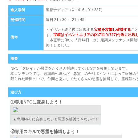
進入場所
聖都ナディア（X：416，Y：387）
開催時間
毎日 21：30 ～ 21：45
・イベント終了後に出現する
宝箱を攻撃し破壊する
こ
す。
宝箱はイベントエリアの
(X:711 Y:727)
付近に出現
備考
・本更新に伴い、5月14日（水）定期メンテナンス開
終了しました。
概要
NPC「グレイ」が悪霊をたくさん捕縛してくれる方を募集しています。
本コンテンツでは、霊魂箱へ運んだ「悪霊」の合計ポイントによって報酬の
限られた時間の中で、仲間と協力してたくさんの悪霊を捕縛して、霊魂箱へ
遊び方
①専用NPCに変身しよう！
▲専用NPCに変身しないと悪霊を捕縛できないぞ！
②専用スキルで悪霊を捕縛しよう！