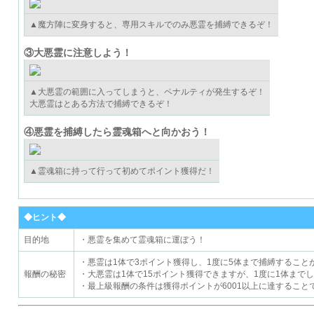
▲魔方陣に変身すると、専用スキルでのみ悪霊を捕縛できるぞ！
③大悪霊に注意しよう！
▲大悪霊の範囲に入ってしまうと、ペナルティが発生するぞ！
大悪霊はとある方法で捕縛できるぞ！
④悪霊を捕縛したら霊魂箱へと向かおう！
▲霊魂箱に持って行って初めてポイント獲得だ！
◆ヒント◆
目的地
・悪霊を集めて霊魂箱に運ぼう！
・悪霊は1体で3ポイント獲得し、1度に5体まで捕縛すること
報酬の秘密
・大悪霊は1体で15ポイント獲得できますが、1度に1体まで
・最上級報酬の条件は獲得ポイントが6001以上に達すること