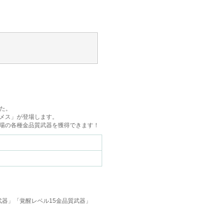
た。
メス」が登場します。
場の各種金品質武器を獲得できます！
武器」「覚醒レベル15金品質武器」