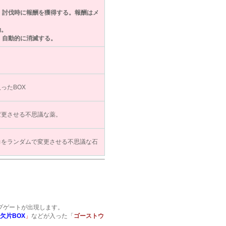
、討伐時に報酬を獲得する。報酬はメ
効。
、自動的に消滅する。
ったBOX
変更させる不思議な薬。
力をランダムで変更させる不思議な石
ープゲートが出現します。
欠片BOX
」
などが入った「
ゴーストウ