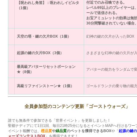
付近でのみ召喚できる。
【呪われし角笛】：呪われしイビルタ
レベル99以上のプレイヤーは
（1個）
ールで送信される。
お宝アミュレットの効果は無
30分間撃破されていない場合
天空の塔・鍵の欠片BOX（1個）
幻神の鍵の欠片が入ったBOX
起源の鍵の欠片BOX（3個）
さまざまな幻神の鍵の欠片が入
最高級アバターリセットポーション
アバターの能力をランダムで
★（8個）
高級リファインストーン★（1個）
ゴールドランクの乗り物の能
全員参加型のコンテンツ更新「ゴーストウォーズ」
誰でも無条件で参加できる「世界イベント」を更新しました！
聖都ナディアにて1日1回、毎日21時25分になるとイベントMAPへ行けるワ
イベント報酬では、
橙品質
や
緑品質
のペットを獲得できるBOX
や「
起源の鍵の
ォーズコンテストBOX
」を獲得できます！