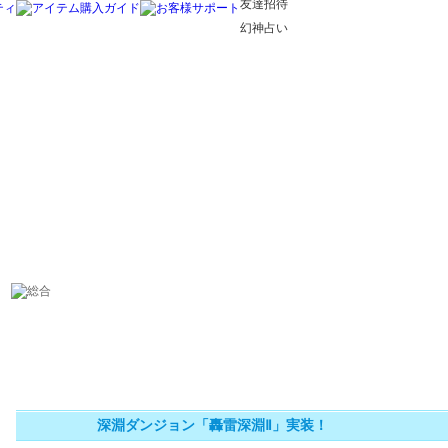
友達招待
幻神占い
深淵ダンジョン「轟雷深淵Ⅱ」実装！