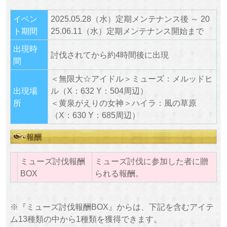
イベン
2025.05.28（水）定期メンテナンス後 ～ 20
ト期間
25.06.11（水）定期メンテナンス開始まで
出現時
討伐されてから約4時間後に出現
間
＜無限大☆アイドル＞ミューズ：メルッドヒ
出現場
ル（X：632 Y：504周辺）
所
＜黄泉がえりの女神＞ハイラ：風の草原
（X：630 Y：685周辺）
報酬
ミューズ討伐報酬
ミューズ討伐に参加した者に贈
BOX
られる報酬。
※『ミューズ討伐報酬BOX』からは、下記を含むアイテ
ム13種類の中から1種類を獲得できます。