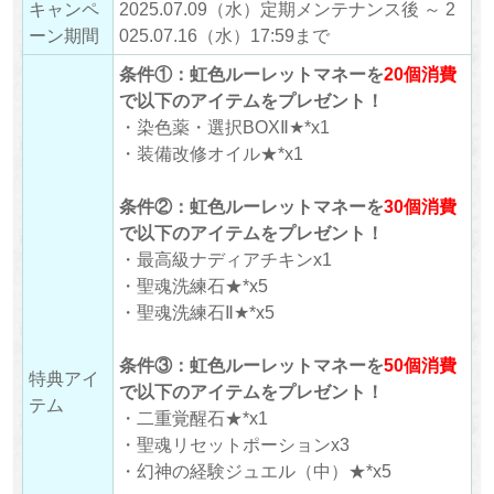
キャンペ
2025.07.09（水）定期メンテナンス後 ～ 2
ーン期間
025.07.16（水）17:59まで
条件①：虹色ルーレットマネーを
20
個消費
で以下のアイテムをプレゼント！
・染色薬・選択BOXⅡ★*x1
・装備改修オイル★*x1
条件②：虹色ルーレットマネーを
30
個消費
で以下のアイテムをプレゼント！
・最高級ナディアチキンx1
・聖魂洗練石★*x5
・聖魂洗練石Ⅱ★*x5
条件③：虹色ルーレットマネーを
50
個消費
特典アイ
で以下のアイテムをプレゼント！
テム
・二重覚醒石★*x1
・聖魂リセットポーションx3
・幻神の経験ジュエル（中）★*x5