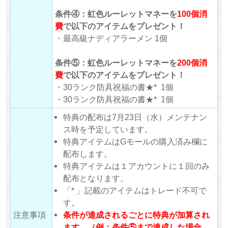
条件④：虹色ルーレットマネーを
100
個消
費
で以下のアイテムをプレゼント！
・最高級ナディアラーメン 1個
条件⑤：虹色ルーレットマネーを
200
個消
費
で以下のアイテムをプレゼント！
・30ランク防具祝福の書★* 1個
・30ランク防具祝福の書★* 1個
特典の配布は7月23日（水）メンテナン
ス時を予定しています。
特典アイテムはGモールの購入済み欄に
配布します。
特典アイテムは１アカウントに１回のみ
配布となります。
「* 」記載のアイテムはトレード不可で
す。
注意事項
条件が達成されるごとに特典が加算され
ます。（例：条件⑤まで達成した場合、