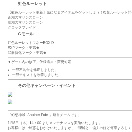
虹色ルーレット
【虹色ルーレット更新】気になるアイテムをゲットしよう！復刻ルーレット開
蒼潮のマリンスローン
幽潮のマリンスローン
クロックブレイド
Gモール
虹色ルーレットマネーBOX D
EXPマーク・至高★
武器特化マーク・至高★
▼ゲーム内の修正、仕様追加・変更対応
一部不具合を修正しました。
一部テキストを改善しました。
その他キャンペーン・イベント
『幻想神域 -Another Fate-』運営チームです。
1月8日（木）14：00 よりメンテナンスを実施いたします。
お客様にはご迷惑をおかけいたしますが、ご理解とご協力のほど何卒よろしく