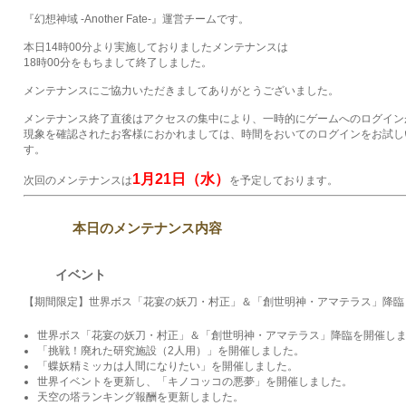
『幻想神域 -Another Fate-』運営チームです。
本日14時00分より実施しておりましたメンテナンスは
18時00分をもちまして終了しました。
メンテナンスにご協力いただきましてありがとうございました。
メンテナンス終了直後はアクセスの集中により、一時的にゲームへのログイン
現象を確認されたお客様におかれましては、時間をおいてのログインをお試し
す。
1月21日（水）
次回のメンテナンスは
を予定しております。
本日のメンテナンス内容
イベント
【期間限定】世界ボス「花宴の妖刀・村正」＆「創世明神・アマテラス」降臨
世界ボス「花宴の妖刀・村正」＆「創世明神・アマテラス」降臨を開催し
「挑戦！廃れた研究施設（2人用）」を開催しました。
「蝶妖精ミッカは人間になりたい」を開催しました。
世界イベントを更新し、「キノコッコの悪夢」を開催しました。
天空の塔ランキング報酬を更新しました。