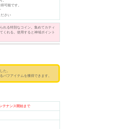
可。
獲得可能です。
す
ください
られる特別なコイン。集めてカティ
てくれる。使用すると神域ポイント
した。
るバフアイテムを獲得できます。
木）メンテナンス開始まで