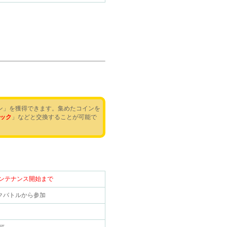
ン」を獲得できます。集めたコインを
ック
」などと交換することが可能で
木）メンテナンス開始まで
クバトルから参加