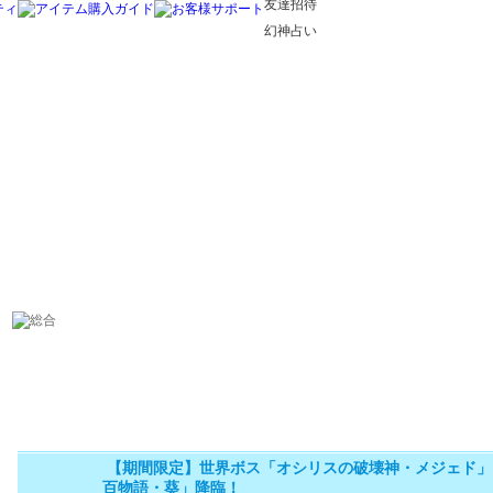
友達招待
幻神占い
【期間限定】世界ボス「オシリスの破壊神・メジェド」
百物語・葵」降臨！