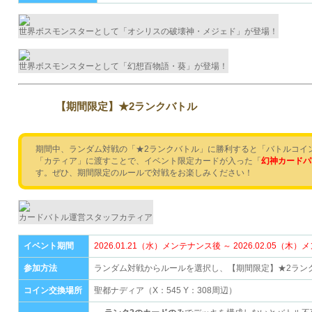
世界ボスモンスターとして「オシリスの破壊神・メジェド」が登場！
世界ボスモンスターとして「幻想百物語・葵」が登場！
【期間限定】★2ランクバトル
期間中、ランダム対戦の「★2ランクバトル」に勝利すると「バトルコイ
「カティア」に渡すことで、イベント限定カードが入った「
幻神カードパ
す。ぜひ、期間限定のルールで対戦をお楽しみください！
カードバトル運営スタッフカティア
イベント期間
2026.01.21（水）メンテナンス後 ～ 2026.02.05（
参加方法
ランダム対戦からルールを選択し、【期間限定】★2ラン
コイン交換場所
聖都ナディア（X：545 Y：308周辺）