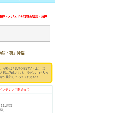
壊神・メジェド＆幻想百物語・葵降
物語・葵」降臨
」が参戦！見事討伐できれば、幻
大幅に強化される「ラピス」が入っ
ぜひ挑戦してみてください！
（木）メンテナンス開始まで
721周辺）
周辺）