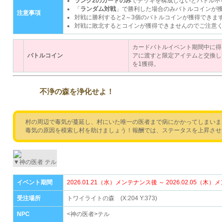
ランク2のカードのみ
でデッキを構成しないとバトル不
「
ランダム対戦
」で勝利した場合のみバトルコインが
注意事項
対戦に勝利すると2～3個のバトルコインが獲得できま
対戦に敗北するとコインが獲得できませんのでご注意
カードバトルイベント期間中に得
バトルコイン
アに渡すと限定アイテムと交換し
を1獲得。
不浄の森を浄化せよ！
村の周辺で毒気が蔓延し、村にいた唯一の医者まで病にかかってしまいま
毒気の原因を模索し村を助けましょう！報酬では、ステータスを上昇させ
▼神の医者 テル
イベント期間
2026.01.21（水）メンテナンス後 ～ 2026.02.05（
受注場所
トワイライトの森 (X:204 Y:373)
NPC
<神の医者>テル