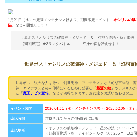
1月21日（水）の定期メンテナンス後より、期間限定イベント「
オシリスの破
臨
」などを開催します！
世界ボス「オシリスの破壊神・メジェド」＆「幻想百物語・葵」降臨
【期間限定】★2ランクバトル
不浄の森を浄化せよ！
世界ボス「オシリスの破壊神・メジェド」＆「幻想百
世界ボスに強大な力を持つ「創世明神・アマテラス」と「幻想百物語・葵
神・アマテラスと葵を仲間にするために必要な「
起源の鍵
」や、スキルが
た「
魔王ラピス宝箱
」などが獲得できます。お友達をお誘いあわせの上、
イベント期間
2026.01.21（水）メンテナンス後 ～ 2026.02.05
出現時間
討伐されてから約4時間後に出現
＜オシリスの破壊神＞メジェド：星の砂漠（X：506 Y：
出現場所
＜幻想百物語＞葵：アイゼンベルク（X：265 Y：162