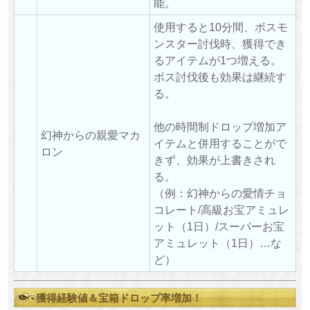
能。
使用すると10分間、ボスモ
ンスター討伐時、獲得でき
るアイテムが1つ増える。
ボス討伐後も効果は継続す
る。
他の時間制ドロップ増加ア
幻神からの親愛マカ
イテムと併用することがで
ロン
きず、効果が上書きされ
る。
（例：幻神からの愛情チョ
コレート/高級お宝アミュレ
ット（1日）/スーパーお宝
アミュレット（1日）…な
ど）
獲得経験値＆宝箱ドロップ率増加！