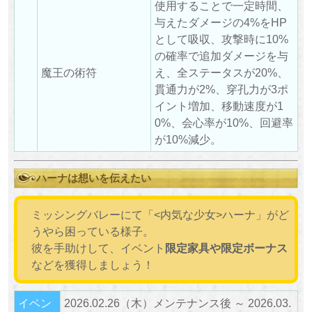
使用することで一定時間、
与えたダメージの4%をHP
として吸収、攻撃時に10%
の確率で追加ダメージを与
魔王の術符
え、全ステータスが20%、
貫通力が2%、穿孔力が3ポ
イント増加、移動速度が1
0%、会心率が10%、回避率
が10%減少。
ハーナは想いを伝えたい
ミッシングバレーにて「<内気な少女>ハーナ」がど
うやら困っている様子。
彼を手助けして、イベント
限定家具や限定ボーナス
などを獲得しましょう！
イベン
2026.02.26（木）メンテナンス後 ～ 2026.03.