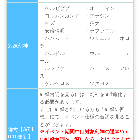
・ベルゼブブ ・オーディン
・ヨルムンガンド ・アラジン
・ヘズ ・狛犬
・安倍晴明 ・ラファエル
・バハムート ・ウリエル ・オロ
対象幻神
チ
・バルドル ・ウル ・テュ
ール
・ルシファー ・ハーデス ・アレ
ス
・ケルベロス ・ツクヨミ
結婚台詞を見るには、幻神を★4進化す
る必要があります。
すでに結婚されている方も「結婚の回
想」にて、イベント仕様の台詞を見るこ
とができます。
備考【3/7 1
※イベント期間中は対象幻神の通常Ver
0:10更新】
の結婚台詞をご覧になることはできませ