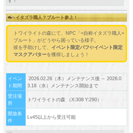
す！
イタズラ職人？ブルート参上！
トワイライトの森にて、NPC「<自称イタズラ職人>
ブルート」がどうやら困っている様子。
彼を手助けして、
イベント限定バフ
や
イベント限定
マスクアバター
を獲得しましょう！
イベン
2026.02.26（木）メンテナンス後 ～ 2026.0
ト期間
3.18（水）メンテナンス開始まで
受注場
トワイライトの森 （X:308 Y:290）
所
開放条
Lv45以上から受注可能
件