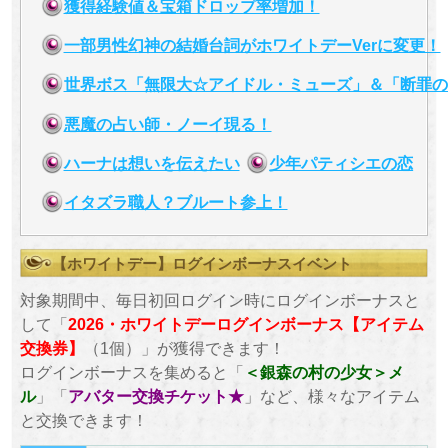
獲得経験値＆宝箱ドロップ率増加！
一部男性幻神の結婚台詞がホワイトデーVerに変更！
世界ボス「無限大☆アイドル・ミューズ」＆「断罪の
悪魔の占い師・ノーイ現る！
ハーナは想いを伝えたい
少年パティシエの恋
イタズラ職人？ブルート参上！
【ホワイトデー】ログインボーナスイベント
対象期間中、毎日初回ログイン時にログインボーナスと
して「
2026・ホワイトデーログインボーナス【アイテム
交換券】
（1個）」が獲得できます！
ログインボーナスを集めると「
＜銀森の村の少女＞メ
ル
」「
アバター交換チケット★
」など、様々なアイテム
と交換できます！