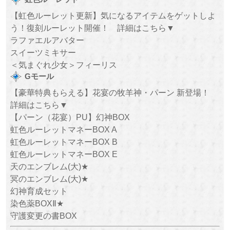
【虹色ルーレット更新】気になるアイテムをゲットしよ
う！復刻ルーレット開催！ 詳細はこちら▼
ラファエルアバター
スイーツミキサー
＜気まぐれ少女＞フィーリス
Gモール
【豪華特典もらえる】花宴の牧羊神・パーン 新登場！
詳細はこちら▼
【パーン（花宴）PU】幻神BOX
虹色ルーレットマネーBOX A
虹色ルーレットマネーBOX B
虹色ルーレットマネーBOX E
天のエンブレム(大)★
冥のエンブレム(大)★
幻神育成セット
染色薬BOXⅡ★
守護変更の書BOX