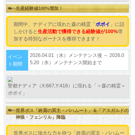
生産経験値100%増加！
期間中、ナディアに現れた森の精霊「
ポポイ
」に話
しかけると
生産活動で獲得できる経験値が100%
増
加する特別なボーナスを獲得できます！
2026.04.01（水）メンテナンス後 ～ 2026.0
イベン
5.20（水）メンテナンス開始まで
ト期間
聖都ナディア（X:667,Y:418）に現れる「＜森の精霊＞
ポポイ」
世界ボス「終焉の冥主・バハムート」＆「アスガルドの
神狼・フェンリル」降臨
世界ボスに強大な力を持つ「終焉の冥主・バハムー