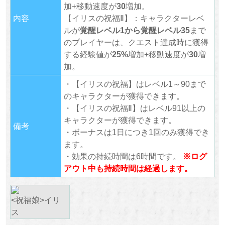
加+移動速度が
30
増加。
内容
【イリスの祝福Ⅱ】：キャラクターレベ
ルが
覚醒レベル1から覚醒レベル35
まで
のプレイヤーは、クエスト達成時に獲得
する経験値が
25%
増加+移動速度が
30
増
加。
・【イリスの祝福】はレベル1～90まで
のキャラクターが獲得できます。
・【イリスの祝福Ⅱ】はレベル91以上の
キャラクターが獲得できます。
備考
・ボーナスは1日につき1回のみ獲得でき
ます。
・効果の持続時間は6時間です。
※ログ
アウト中も持続時間は経過します。
<祝福娘>イリ
ス