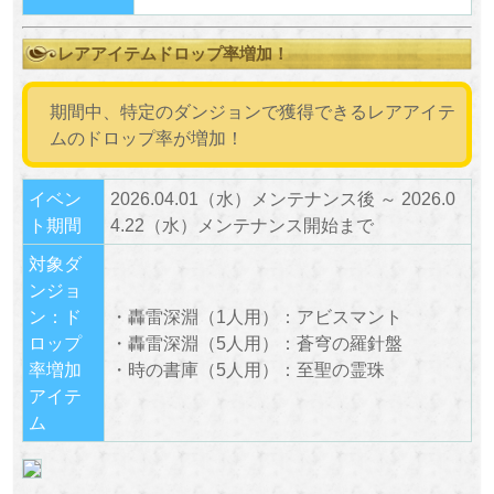
レアアイテムドロップ率増加！
期間中、特定のダンジョンで獲得できるレアアイテ
ムのドロップ率が増加！
イベン
2026.04.01（水）メンテナンス後 ～ 2026.0
ト期間
4.22（水）メンテナンス開始まで
対象ダ
ンジョ
ン：ド
・轟雷深淵（1人用）：アビスマント
ロップ
・轟雷深淵（5人用）：蒼穹の羅針盤
率増加
・時の書庫（5人用）：至聖の霊珠
アイテ
ム