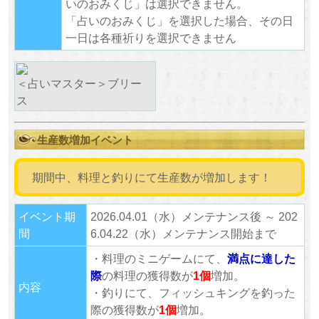
いのおみくじ」は選択できません。
「占いのおみくじ」を選択した場合、その日
一日は各種祈りを選択できません
＜占いマスター＞ブリー
ス
生産数増加イベント
期間中、料理と釣りにて生産数が増加します！
イベント期
2026.04.01（水）メンテナンス後 ～ 202
間
6.04.22（水）メンテナンス開始まで
・料理のミニゲームにて、
満点に達した
際
の料理の獲得数が
1個
増加。
内容
・釣りにて、フィッシュキングを釣った
際の獲得数が
1個
増加。