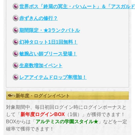
世界ボス「終焉の冥主・バハムート」＆「アスガルド
赤ずきんの修行？
期間限定・★3ランクバトル
幻神タロット1日1回無料！
敏腕占い師ブリース登場！
生産数増加イベント
レアアイテムドロップ率増加！
新年度・ログインイベント
対象期間中、毎日初回ログイン時にログインボーナスと
して「
新年度ログインBOX
（1個）」が獲得できます！
BOXからは「
アルテミスの学園スタイル★
」などを一定
確率で獲得できます！