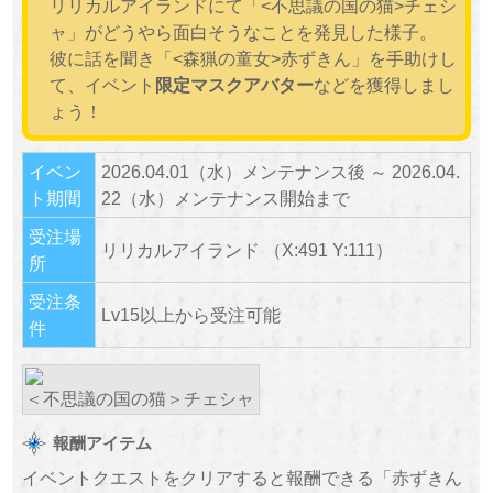
リリカルアイランドにて「<不思議の国の猫>チェシ
ャ」がどうやら面白そうなことを発見した様子。
彼に話を聞き「<森猟の童女>赤ずきん」を手助けし
て、イベント
限定マスクアバター
などを獲得しまし
ょう！
イベン
2026.04.01（水）メンテナンス後 ～ 2026.04.
ト期間
22（水）メンテナンス開始まで
受注場
リリカルアイランド （X:491 Y:111）
所
受注条
Lv15以上から受注可能
件
＜不思議の国の猫＞チェシャ
報酬アイテム
イベントクエストをクリアすると報酬できる「赤ずきん