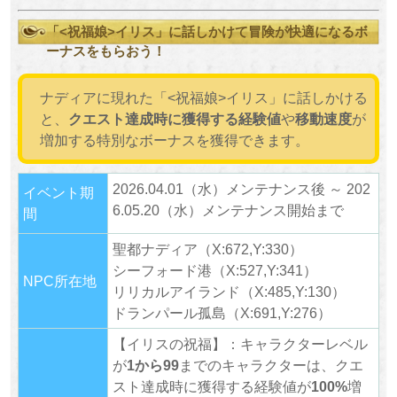
「<祝福娘>イリス」に話しかけて冒険が快適になるボ
ーナスをもらおう！
ナディアに現れた「<祝福娘>イリス」に話しかける
と、
クエスト達成時に獲得する経験値
や
移動速度
が
増加する特別なボーナスを獲得できます。
2026.04.01（水）メンテナンス後 ～ 202
イベント期
6.05.20（水）メンテナンス開始まで
間
聖都ナディア（X:672,Y:330）
シーフォード港（X:527,Y:341）
NPC所在地
リリカルアイランド（X:485,Y:130）
ドランパール孤島（X:691,Y:276）
【イリスの祝福】：キャラクターレベル
が
1から99
までのキャラクターは、クエ
スト達成時に獲得する経験値が
100%
増