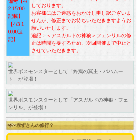
備考【4/
しております。
2 15:00
お客様にはご迷惑をおかけし申し訳ございま
記載】
せんが、修正までお待ちいただきますようお
【4/3 1
願いいたします。
0:00追
追記：＜アスガルドの神狼＞フェンリルの修
記
】
正は時間を要するため、次回開催まで中止と
させていただきます。
世界ボスモンスターとして「終焉の冥主・バハムー
ト」が登場！
世界ボスモンスターとして「アスガルドの神狼・フェ
ンリル」が登場！
赤ずきんの修行？