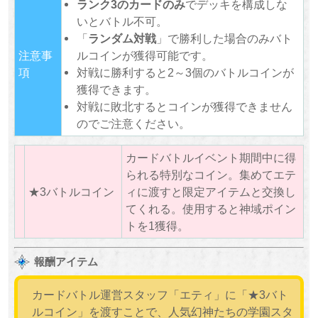
ランク3のカードのみ
でデッキを構成しな
いとバトル不可。
「
ランダム対戦
」で勝利した場合のみバト
注意事
ルコインが獲得可能です。
項
対戦に勝利すると2～3個のバトルコインが
獲得できます。
対戦に敗北するとコインが獲得できません
のでご注意ください。
カードバトルイベント期間中に得
られる特別なコイン。集めてエテ
★3バトルコイン
ィに渡すと限定アイテムと交換し
てくれる。使用すると神域ポイン
トを1獲得。
報酬アイテム
カードバトル運営スタッフ「エティ」に「★3バト
ルコイン」を渡すことで、人気幻神たちの学園スタ