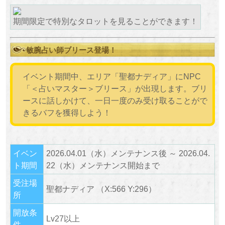
期間限定で特別なタロットを見ることができます！
敏腕占い師ブリース登場！
イベント期間中、エリア「聖都ナディア」にNPC
「＜占いマスター＞ブリース」が出現します。ブリ
ースに話しかけて、一日一度のみ受け取ることがで
きるバフを獲得しよう！
イベン
2026.04.01（水）メンテナンス後 ～ 2026.04.
ト期間
22（水）メンテナンス開始まで
受注場
聖都ナディア （X:566 Y:296）
所
開放条
Lv27以上
件