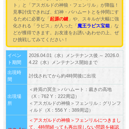
ト」と「アスガルドの神狼・フェンリル」が降臨！
見事討伐できれば、幻神・バハムートとを仲間にす
るために必要な「
起源の鍵
」や、スキルが大幅に強
化される「ラピス」が入った「
魔王ラピス宝箱
」な
どが獲得できます。お友達をお誘いあわせの上、ぜ
ひ挑戦してみてください！
イベン
2026.04.01（水）メンテナンス後 ～ 2026.0
ト期間
4.22（水）メンテナンス開始まで
出現時
討伐されてから約4時間後に出現
間
＜終焉の冥主＞バハムート：裁きの高地
出現場
（X：762 Y：222周辺）
所
＜アスガルドの神狼＞フェンリル：グリンフ
ィルド（X：556 Y：389周辺）
＜アスガルドの神狼＞フェンリルにつきまし
て、4時間経っても再出現しない問題を確認