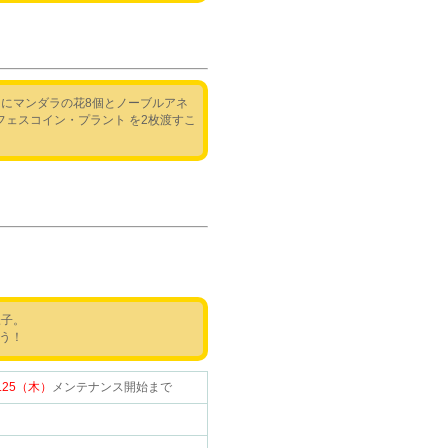
にマンダラの花8個とノーブルアネ
ェスコイン・プラント を2枚渡すこ
様子。
う！
6.25（木）
メンテナンス開始まで