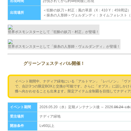
出現時間
討伐されてから約4時間後に出現
＜狂酔の妖刀＞村正：風の草原（X：410 Y：459周辺）
出現場所
＜操糸の人形師＞ヴェルダンディ：タイムフォレスト（X：
世界ボスモンスターとして「狂酔の妖刀・村正」が登場！
世界ボスモンスターとして「操糸の人形師・ヴェルダンディ」が登場！
グリーンフェスティバル開催！
イベント期間中、ナディア緑地にいる「アルトマン」「レバノン」「ヴァ
で、合計3つの限定BOXと交換が可能です。さらに「オプス」に話しかけ
獲へ向かわせることも出来ます。限定アイテム全制覇を目指してナディア
イベント期間
2026.05.20（水）定期メンテナンス後 ～ 2026.
06.24（
受注場所
ナディア緑地
開放条件
Lv60以上