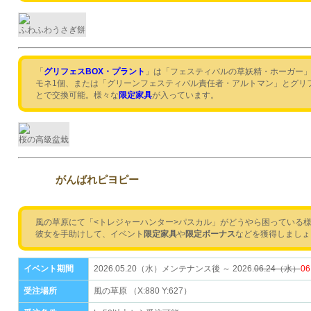
ふわふわうさぎ餅
「
グリフェスBOX・プラント
」は「フェスティバルの草妖精・ホーガー」
モネ1個、または「グリーンフェスティバル責任者・アルトマン」とグリフ
とで交換可能。様々な
限定家具
が入っています。
桜の高級盆栽
がんばれピヨピー
風の草原にて「<トレジャーハンター>パスカル」がどうやら困っている
彼女を手助けして、イベント
限定家具
や
限定ボーナス
などを獲得しましょ
イベント期間
2026.05.20（水）メンテナンス後 ～ 2026.
06.24（水）
0
受注場所
風の草原 （X:880 Y:627）