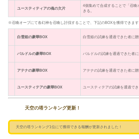
4個集めて合成することで「召喚
ユースティティアの魂の欠片
きる。
※召喚オーブにて各幻神を召喚し討伐することで、下記のBOXを獲得できます
白雪姫の豪華BOX
白雪姫の試練を通過できた者に贈
バルドルの豪華BOX
バルドルの試練を通過できた者に
アテナの豪華BOX
アテナの試練を通過できた者に贈
ユースティテアの豪華BOX
ユースティテアの試練を通過でき
天空の塔ランキング更新！
天空の塔ランキング1位にて獲得できる報酬が更新されました！