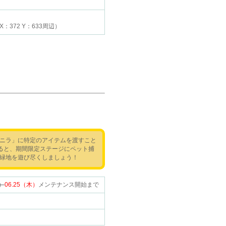
372 Y：633周辺）
ニラ」に特定のアイテムを渡すこと
ると、期間限定ステージにペット捕
緑地を遊び尽くしましょう！
水）
06.25（木）
メンテナンス開始まで