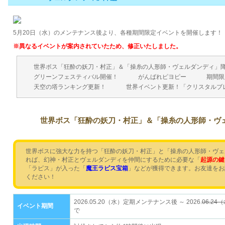
5月20日（水）のメンテナンス後より、各種期間限定イベントを開催します！
※異なるイベントが案内されていたため、修正いたしました。
世界ボス「狂酔の妖刀・村正」＆「操糸の人形師・ヴェルダンディ」
グリーンフェスティバル開催！
がんばれピヨピー
期間限
天空の塔ランキング更新！
世界イベント更新！「クリスタルブ
世界ボス「狂酔の妖刀・村正」＆「操糸の人形師・ヴ
世界ボスに強大な力を持つ「狂酔の妖刀・村正」と「操糸の人形師・ヴェ
れば、幻神・村正とヴェルダンディを仲間にするために必要な「
起源の鍵
「ラピス」が入った「
魔王ラピス宝箱
」などが獲得できます。お友達をお
ください！
2026.05.20（水）定期メンテナンス後 ～ 2026.
06.24
イベント期間
で