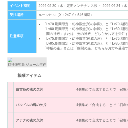
イベント期間
2026.05.20（水）定期メンテナンス後 ～ 2026.
06.24（
受注場所
ルーンヒル（X：247 Y：546周辺）
「Lv70.期間限定・幻神殿堂(闇の神殿)」と「Lv70.
「Lv80.期間限定・幻神殿堂(闇の神殿)」と「Lv80.
「闇の神殿」または「光の神殿」どちらか片方を受注
注意事項
「Lv75.期間限定・幻神殿堂(神威の座)」と「Lv75.
「Lv85.期間限定・幻神殿堂(神威の座)」と「Lv85.
「神威の座」または「幽闇の座」どちらか片方を受注
幻神研究員 ジュール主任
報酬アイテム
白雪姫の魂の欠片
4個集めて合成することで「召喚
バルドルの魂の欠片
4個集めて合成することで「召喚
アテナの魂の欠片
4個集めて合成することで「召喚