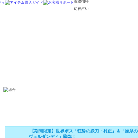
友達招待
幻神占い
【期間限定】世界ボス「狂酔の妖刀・村正」＆「操糸の
ヴェルダンディ」降臨！