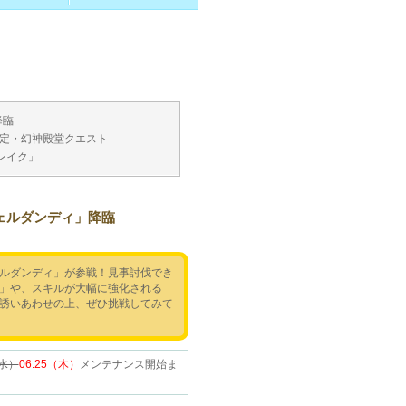
降臨
定・幻神殿堂クエスト
レイク」
ェルダンディ」降臨
ルダンディ」が参戦！見事討伐でき
」や、スキルが大幅に強化される
誘いあわせの上、ぜひ挑戦してみて
（水）
06.25（木）
メンテナンス開始ま