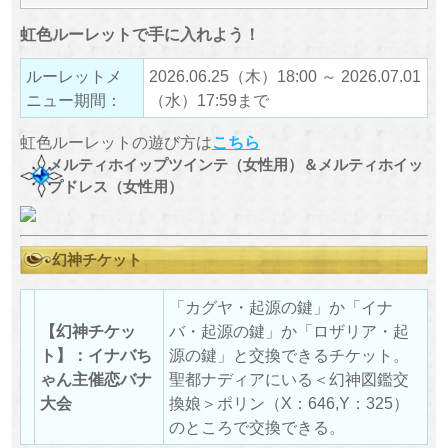
虹色ルーレットで手に入れよう！
ルーレットメ
2026.06.25（木）18:00 ～ 2026.07.01
ニュー期間：
（水）17:59まで
虹色ルーレットの遊び方は
こちら
メルティホイップツインテ（女性用）＆メルティホイッ
プドレス（女性用）
幻神チケット
「カグヤ・起源の鍵」か「イナ
【幻神チケッ
バ・起源の鍵」か「ロザリア・起
ト】：イナバち
源の鍵」と交換できるチケット。
ゃん主催恋バナ
聖都ナディアにいる＜幻神図鑑交
大会
換娘＞ポリン（X：646,Y：325）
のところで交換できる。