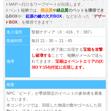
トMAPへ行けるワープゲートが出現します。
イベント報酬では、
橙品質
や
緑品質
のペットを獲得でき
るBOX
や「
起源の鍵の欠片BOX
」
などが入った「
デザー
トBOX
」を獲得できます！
進入場所
聖都ナディア（X：416，Y：387）
開催時間
毎日 21：30 ～ 21：45
・イベント終了後に出現する
宝箱を攻撃
し破壊する
ことで、報酬がメールで送ら
備考
れてきます。
宝箱はイベントエリアの
(X:
383 Y:154)
付近に出現します。
概要
NPC「ピード」が季節限定のイベントの参加者を募集
しています。
本コンテンツでは、回収した物資の数やゴールした回