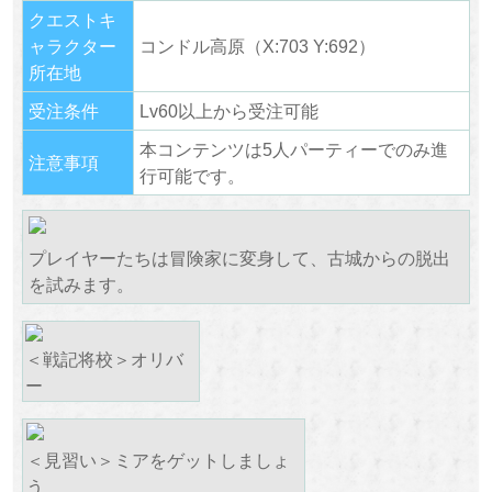
クエストキ
ャラクター
コンドル高原（X:703 Y:692）
所在地
受注条件
Lv60以上から受注可能
本コンテンツは5人パーティーでのみ進
注意事項
行可能です。
プレイヤーたちは冒険家に変身して、古城からの脱出
を試みます。
＜戦記将校＞オリバ
ー
＜見習い＞ミアをゲットしましょ
う