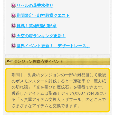
リセルの花香水作り
期間限定・幻神殿堂クエスト
挑戦！英雄戦記 第6章
天空の塔ランキング更新！
世界イベント更新！「デザートレース」
ダンジョン攻略応援イベント
期間中、対象のダンジョンの一部の難易度にて最後
のボスモンスターを討伐すると一定確率で「魔力紙
の切れ端」「光を帯びた魔鉱石」を獲得できます。
獲得したアイテムは聖都ナディア(X:607 Y:443)にい
る「＜貴重アイテム交換人＞ザブール」のところで
さまざまなアイテムと交換できます。