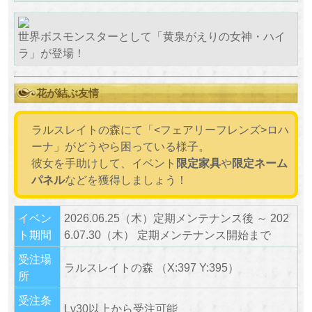
世界ボスモンスターとして「黄泉がえりの女神・ハイ
ラ」が登場！
花が結ぶ友情
ラルスレイトの森にて「<フェアリーフレンズ>ロハ
ーナ」がどうやら困っている様子。
彼女を手助けして、イベント
限定家具
や
限定ネーム
パネル
などを獲得しましょう！
イベン
2026.06.25（木）定期メンテナンス後 ～ 202
ト期間
6.07.30（木） 定期メンテナンス開始まで
受注場
ラルスレイトの森 （X:397 Y:395）
所
受注条
Lv30以上から受注可能