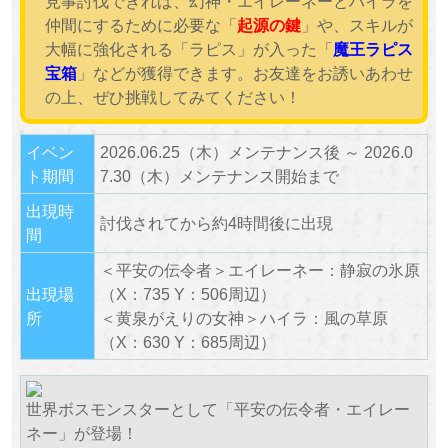
見事討伐できれば、幻神・エイレーネーとハイラを
仲間にするために必要な「
起源の鍵
」や、スキルが
大幅に強化される「ラピス」が入った「
魔王ラピス
宝箱
」などが獲得できます。お友達をお誘いあわせ
の上、ぜひ挑戦してみてください！
イベン
2026.06.25（木）メンテナンス後 ～ 2026.0
ト期間
7.30（木）メンテナンス開始まで
出現時
討伐されてから約4時間後に出現
間
＜平安の伝令者＞エイレーネー：静寂の氷原
出現場
（X：735 Y：506周辺）
所
＜黄泉がえりの女神＞ハイラ：風の草原
（X：630 Y：685周辺）
世界ボスモンスターとして「平安の伝令者・エイレー
ネー」が登場！