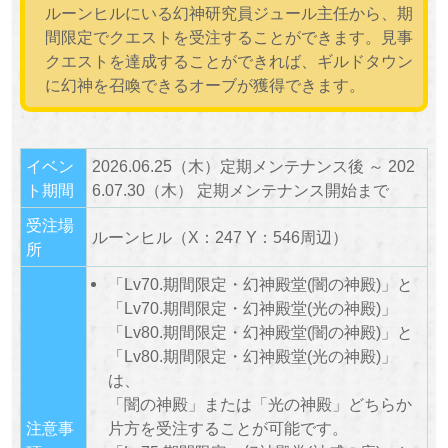
ルーンヒルにいる幻神研究員ジュール主任から、期
間限定でクエストを受注することができます。見事
クエストを達成することができれば、ギルドタウン
に幻神を召喚できるオーブが獲得できます。
イベン
2026.06.25（木）定期メンテナンス後 ～ 202
ト期間
6.07.30（木） 定期メンテナンス開始まで
受注場
ルーンヒル（X：247 Y：546周辺）
所
「Lv70.期間限定・幻神殿堂(闇の神殿)」と
「Lv70.期間限定・幻神殿堂(光の神殿)」
「Lv80.期間限定・幻神殿堂(闇の神殿)」と
「Lv80.期間限定・幻神殿堂(光の神殿)」
は、
「闇の神殿」または「光の神殿」どちらか
注意事
片方を受注することが可能です。