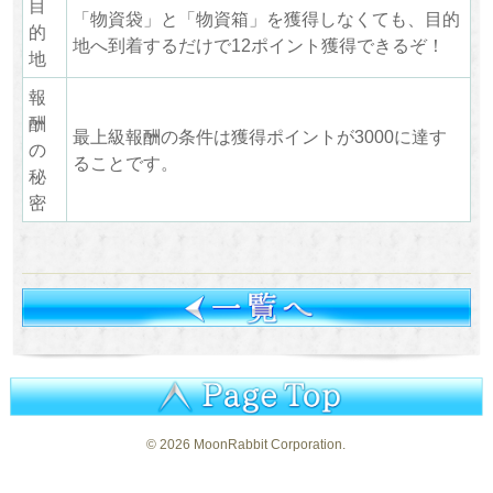
目
「物資袋」と「物資箱」を獲得しなくても、目的
的
地へ到着するだけで12ポイント獲得できるぞ！
地
報
酬
最上級報酬の条件は獲得ポイントが3000に達す
の
ることです。
秘
密
©
2026 MoonRabbit Corporation.