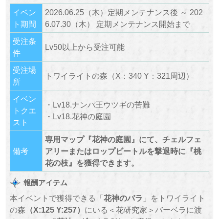
イベン
2026.06.25（木）定期メンテナンス後 ～ 202
ト期間
6.07.30（木） 定期メンテナンス開始まで
受注条
Lv50以上から受注可能
件
受注場
トワイライトの森（X：340 Y：321周辺）
所
イベン
・Lv18.ナンパ王ウツギの苦難
トクエ
・Lv18.花神の庭園
スト
専用マップ『花神の庭園』にて、チェルフェ
備考
アリーまたはロップビートルを撃退時に『桃
花の枝』を獲得できます。
報酬アイテム
本イベントで獲得できる「
花神のバラ
」をトワイライト
の森
（X:125 Y:257）
にいる＜花研究家＞バーベラに渡