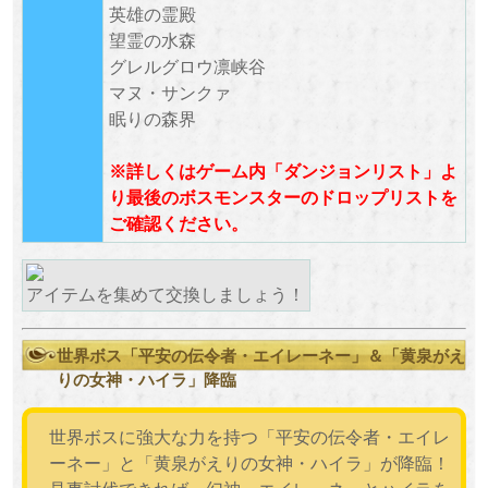
英雄の霊殿
望霊の水森
グレルグロウ凛峡谷
マヌ・サンクァ
眠りの森界
※詳しくはゲーム内「ダンジョンリスト」よ
り最後のボスモンスターのドロップリストを
ご確認ください。
アイテムを集めて交換しましょう！
世界ボス「平安の伝令者・エイレーネー」＆「黄泉がえ
りの女神・ハイラ」降臨
世界ボスに強大な力を持つ「平安の伝令者・エイレ
ーネー」と「黄泉がえりの女神・ハイラ」が降臨！