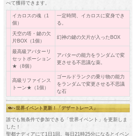
べて獲得できます。
イカロスの魂（1
一定時間、イカロスに変身でき
個）
る。
天空の塔・鍵の欠
幻神の鍵の欠片が入ったBOX
片BOX（1個）
最高級アバターリ
アバターの能力をランダムで変
セットポーション
更させる不思議な薬。
★（8個）
ゴールドランクの乗り物の能力
高級リファインス
をランダムで変更させる不思議
トーン★（1個）
な石
世界イベント更新！「デザートレース」
誰でも無条件で参加できる「世界イベント」を更新しま
した！
聖都ナディアにて1日1回、毎日21時25分になるとイベン