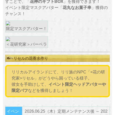
すことで、「
花神のギフトBOX
」を獲得できます！
イベント限定マスクアバター「
花丸なお菓子串
」獲得の
チャンス！
限定マスクアバター！
＜花研究家＞バーベラ
リセルの花香水作り
リリカルアイランドにて、リリ族のNPC「<花の研
究家>リセル」がどうやら困っている様子。
彼女を手助けして、
イベント限定ヘッドアバターや
限定バフ
などを獲得しましょう！
イベン
2026.06.25（木）定期メンテナンス後 ～ 202