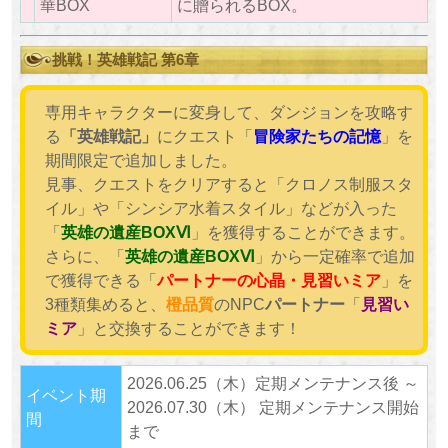
華BOX
に贈られるBOX。
挑戦！英雄戦記 第6章
専用キャラクターに変身して、ダンジョンを攻略す
る
「英雄戦記」
にクエスト「
冒険家たちの記憶
」を
期間限定で追加しました。
見事、クエストをクリアすると「クロノス制服スタ
イル」や「シンシア水着スタイル」などが入った
「
英雄の遺産BOXⅥ
」を獲得することができます。
さらに、「
英雄の遺産BOXⅥ
」から一定確率で追加
で獲得できる「
パートナーの心晶・見習いミア
」を
3種類集めると、
橙品質
のNPC
パートナー
「
見習い
ミア
」と交換することができます！
2026.06.25（木）定期メンテナンス後 ～
イベント期
2026.07.30（木） 定期メンテナンス開始
間
まで