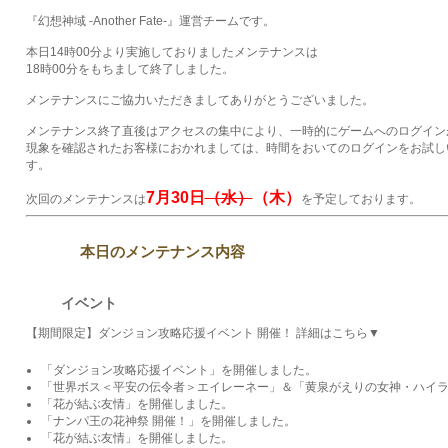
『幻想神域 -Another Fate-』運営チームです。
本日14時00分より実施しておりましたメンテナンスは
18時00分をもちまして終了しました。
メンテナンスにご協力いただきましてありがとうございました。
メンテナンス終了直後はアクセスの集中により、一時的にゲームへのログイン
現象を確認されたお客様におかれましては、時間をおいてのログインをお試し
す。
7月30日
（水）
（木）
次回のメンテナンスは
を予定しております。
本日のメンテナンス内容
イベント
【期間限定】ダンジョン攻略応援イベント 開催！ 詳細はこちら▼
「ダンジョン攻略応援イベント」を開催しました。
「世界ボス＜平安の伝令者＞エイレーネー」＆「黄泉がえりの女神・ハイ
「花が結ぶ友情」を開催しました。
「ナンパ王の花神祭 開催！」を開催しました。
「花が結ぶ友情」を開催しました。