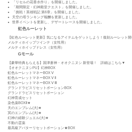
「リセルの花香水作り」を開催しました。
「期間限定・幻神殿堂クエスト」を開催しました。
「挑戦！英雄戦記 第6章」を開催しました。
天空の塔ランキング報酬を更新しました。
世界イベントを更新し、デザートレースを開催しました。
虹色ルーレット
【虹色ルーレット更新】気になるアイテムをゲットしよう！復刻ルーレット開
メルティホイップツインテ（女性用）
メルティホイップドレス（女性用）
Gモール
【豪華特典もらえる】国津蒼神・オオクニヌシ 新登場！ 詳細はこちら▼
【オオクニヌシPU】幻神BOX
虹色ルーレットマネーBOX Ⅴ
虹色ルーレットマネーBOX Ⅴ Ⅱ
虹色ルーレットマネーBOX Ⅴ Ⅲ
グランドラピスリセットポーションBOX
グランドラピスリセットポーション
幻神育成セット
染色薬BOXⅡ★
天のエンブレム(大)★
冥のエンブレム(大)★
幻神の経験ジュエル(大)★
不動の霊薬
最高級アバターリセットポーション★BOX