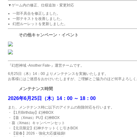
▼ゲーム内の修正、仕様追加・変更対応
一部不具合を修正しました。
一部テキストを改善しました。
幻想ルーレットを更新しました。
その他キャンペーン・イベント
『幻想神域 -Another Fate-』運営チームです。
6月25日（木）14：00 よりメンテナンスを実施いたします。
お客様にはご迷惑をおかけいたしますが、ご理解とご協力のほど何卒よろしく
メンテナンス時間
2026年6月25日（木
）
14：00 ～
18：00
また、メンテナンス時に以下のアイテムの削除対応を行います。
・【1月Birthday】幻神BOX
・【葵（Xmas）PU】幻神BOX
・葵（Xmas）キャンペーンセット
・【元旦限定】幻神チケットくじ引きBOX
・【迎春】2026・強化大応援福袋Ⅰ