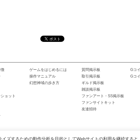
特徴
ゲームをはじめるには
質問掲示板
Gコ
ー
操作マニュアル
取引掲示板
Gコ
幻想神域の歩き方
ギルド掲示板
雑談掲示板
ンショット
ファンアート・SS掲示板
ファンサイトキット
友達招待
ー
ライズするための動作分析を目的としてWebサイトの利用を継続すると