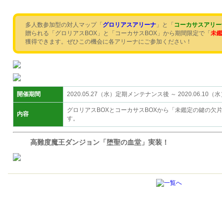
多人数参加型の対人マップ「
グロリアスアリーナ
」と「
コーカサスアリー
贈られる「グロリアスBOX」と「コーカサスBOX」から期間限定で「
未鑑
獲得できます。ぜひこの機会に各アリーナにご参加ください！
開催期間
2020.05.27（水）定期メンテナンス後 ～ 2020.06.1
グロリアスBOXとコーカサスBOXから「未鑑定の鍵の欠片
内容
す。
高難度魔王ダンジョン「堕聖の血堂」実装！