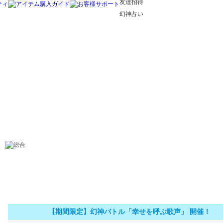
友達招待
幻神占い
【期間限定】幻神バトル「幸せを呼ぶ歌声」 開催！