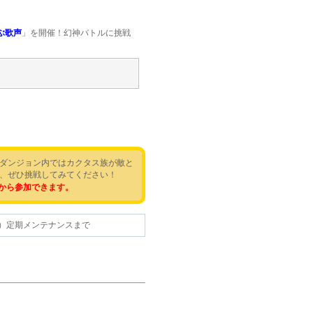
ぶ歌声
」を開催！幻神バトルに挑戦
ダンジョン内ではカクタス族が敵と
て、ぜひ挑戦してみてください！
から参加できます。
0（水）定期メンテナンスまで