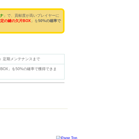
ナ
」で、貢献度が高いプレイヤーに
定の鍵の欠片BOX
」を
50%の確率で
0（水）定期メンテナンスまで
BOX」を50%の確率で獲得できま