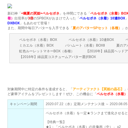
新幻神「
<幽夏の冥姫>ペルセポネ
」を仲間にできる「
ペルセポネ（水着）BO
着）
出現率が
3倍
のSPBOXがおまけで入った「
ペルセポネ（水着）10連BOX
DXBOX
」もあわせて登場！
また、期間中毎日アバターを入手できる「
夏のアバターSPセット（各種）
」
ペルセポネ（水着）BOX
ペルセポネ（水着）10連BOX
ミカエル（水着）BOX
バハムート（水着）BOXⅡ
夏のア
虹色ルーレットマネーBOX（各種）
【2016年】緑品質ヘッドア
【2016年】緑品質コスチュームアバター選択BOX
豪華特典をもらおう！ペルセポネ（水着）登場
対象期間中に特定の条件を達成すると、「
アーティファクト【冥姫の晶石】
」
ど豪華アイテムをプレゼントします！ぜひ、この機会に「
ペルセポネ（水着）
キャンペーン期間
2020.07.22（水）定期メンテナンス後 ～ 2020.0
ペルセポネ（水着）を一定★ランクまで進化させると
【特典一覧】
★1：「ペルセポネ（水着）の肖像画（中）」 x2