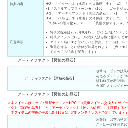
★2：「ペルセポネ（水着）の肖像画（中）」 x2 「
特典内容
x1 「スキルアップストーン★」x100 「ゴッドジュ
★3：「アーティファクト【冥姫の晶石】」 x1 「ス
★4：「ペルセポネ（水着）の肖像画（大）」 x1 
「幻神への贈り物★」 x300 「装備改修オイル★」 x
特典の配布は2020年8月19日（水）定期メンテ
特典アイテムはGモールの購入済み欄に配布します
注意事項
アイテム名に★が付いている特典アイテムはトレ
進化させるごとに特典が加算されます。（例：★4
ですべての特典を配布します）
アーティファクト【冥姫の晶石】
攻撃時、以下の効果
与えるダメージが2
アーティファクト【冥姫の晶石】
移動速度が3%増加
火属性スキルダメー
アーティファクト【
冥姫
の幻晶石】
※本アイテムはマップ：聖都ナディアのNPC「＜貴重アイテム交換人＞ザブール」(X
ァクト【冥姫の晶石】」と「アーティファクト【神力の幻石】」を獲得すると
（本アイテムの交換の実装は8月19日(水)定期メンテナンスを予定しています
攻撃時、以下の効果
さらに一定確率で2