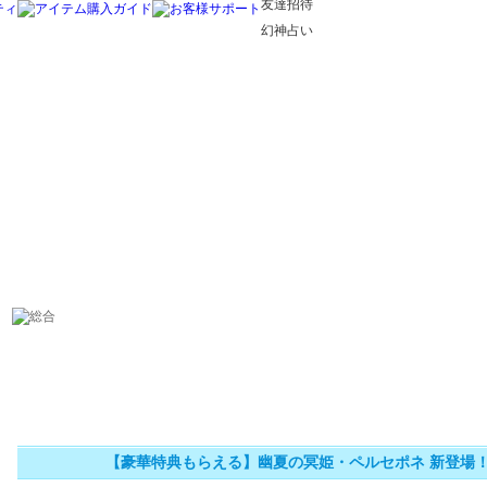
友達招待
幻神占い
【豪華特典もらえる】幽夏の冥姫・ペルセポネ 新登場