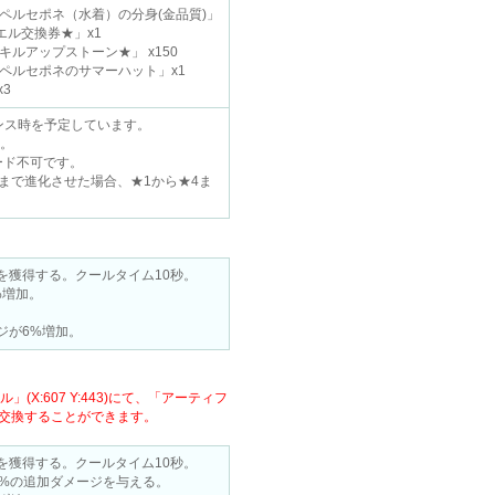
ペルセポネ（水着）の分身(金品質)」
エル交換券★」x1
キルアップストーン★」 x150
「ペルセポネのサマーハット」x1
3
ナンス時を予定しています。
。
ード不可です。
まで進化させた場合、★1から★4ま
を獲得する。クールタイム10秒。
%増加。
。
ジが6%増加。
:607 Y:443)にて、「アーティフ
交換することができます。
）
を獲得する。クールタイム10秒。
0%の追加ダメージを与える。