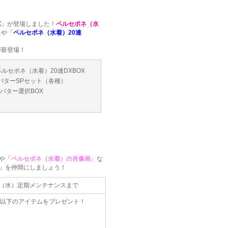
X
」が登場しました！
ペルセポネ（水
」や「
ペルセポネ（水着）20連
が新登場！
ペルセポネ（水着）20連DXBOX
バターSPセット（各種）
バター選択BOX
記念キャンペーン！
や「
ペルセポネ（水着）の肖像画
」な
」を仲間にしましょう！
8.05（水）定期メンテナンスまで
以下のアイテムをプレゼント！