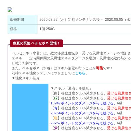
販売期間
2020.07.22（水）定期メンテナンス後 ～ 2020.08.0
価格
1個 250G
幽夏の冥姫 ペルセポネ 登場！
ペルセポネ（水着）は、敵の移動速度減少・受ける風属性ダメージを増加さ
スキル、一定時間仲間の風属性スキルダメージを増加・風属性の敵に与える
し戦う幻神です。
また、ペルセポネ（水着）はスキル強化を行うことが
可能
です！
幻神スキル強化システムにつきましては
こちら
。
▼強化スキル紹介
▼スキル「夏流ナル蝶爪」
【白】移動速度を35%減少させる。
受ける風属性ダ
【
緑
】移動速度を36%減少させる。
受ける風属性ダ
13947ポイントのダメージを与え続ける。
6秒
【
青
】移動速度を38%減少させる。
受ける風属性ダ
20754ポイントのダメージを与え続ける。
6秒
【
橙
】移動速度を41%減少させる。
受ける風属性ダ
29257ポイントのダメージを与え続ける。
6秒
【
紫
】移動速度を46%減少させる。
受ける風属性ダ