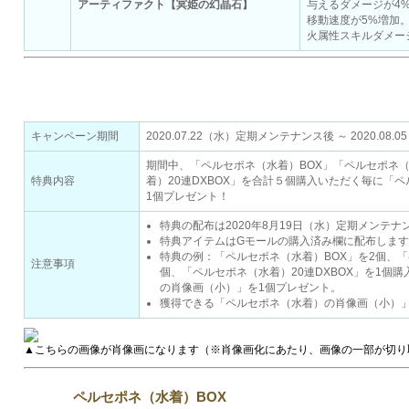
アーティファクト【冥姫の幻晶石】
与えるダメージが4
移動速度が5%増加
火属性スキルダメー
ペルセポネ（水着）BOX購入キャンペーン！
キャンペーン期間
2020.07.22（水）定期メンテナンス後 ～ 2020.0
期間中、「ペルセポネ（水着）BOX」「ペルセポネ（
特典内容
着）20連DXBOX」を合計５個購入いただく毎に「
1個プレゼント！
特典の配布は2020年8月19日（水）定期メンテ
特典アイテムはGモールの購入済み欄に配布します
特典の例：「ペルセポネ（水着）BOX」を2個、「
注意事項
個、「ペルセポネ（水着）20連DXBOX」を1個
の肖像画（小）」を1個プレゼント。
獲得できる「ペルセポネ（水着）の肖像画（小）
▲こちらの画像が肖像画になります（※肖像画化にあたり、画像の一部が切り
ペルセポネ（水着）BOX