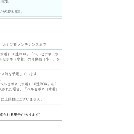
%増加。
。
ジが10%増加。
8.05（水）定期メンテナンスまで
水着）10連BOX」「ペルセポネ（水
ペルセポネ（水着）の肖像画（小）」を
ナンス時を予定しています。
。
ペルセポネ（水着）10連BOX」を2
購入された場合、「ペルセポネ（水着）
」に上限数はございません。
取られる場合があります）