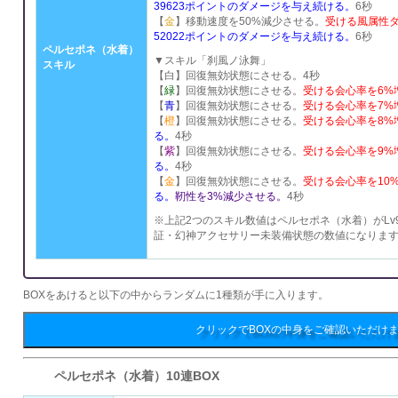
39623ポイントのダメージを与え続ける。
6秒
【
金
】移動速度を50%減少させる。
受ける風属性ダ
52022ポイントのダメージを与え続ける。
6秒
ペルセポネ（水着）
▼スキル「刹風ノ泳舞」
スキル
【白】回復無効状態にさせる。4秒
【
緑
】回復無効状態にさせる。
受ける会心率を6%
【
青
】回復無効状態にさせる。
受ける会心率を7%
【
橙
】回復無効状態にさせる。
受ける会心率を8%
る。
4秒
【
紫
】回復無効状態にさせる。
受ける会心率を9%
る。
4秒
【
金
】回復無効状態にさせる。
受ける会心率を10
る。
靭性を3%減少させる。
4秒
※上記2つのスキル数値はペルセポネ（水着）がLv
証・幻神アクセサリー未装備状態の数値になりま
BOXをあけると以下の中からランダムに1種類が手に入ります。
クリックでBOXの中身をご確認いただけ
ペルセポネ（水着）10連BOX