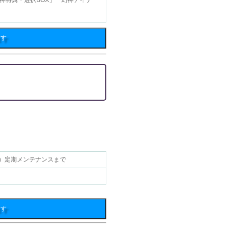
神特典・選択BOX」「幻神アイテ
ます
5（水）定期メンテナンスまで
ます