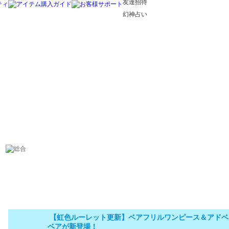
友達招待
幻神占い
【虹色ルーレット更新】ベアフリルワンピース＆アドベ
ベアが新登場！