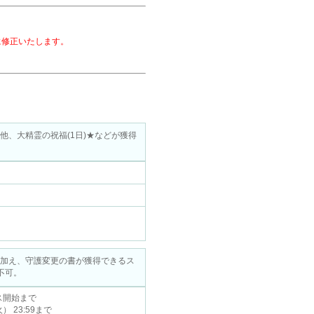
に修正いたします。
他、大精霊の祝福(1日)★などが獲得
に加え、守護変更の書が獲得できるス
不可。
ナンス開始まで
火） 23:59まで