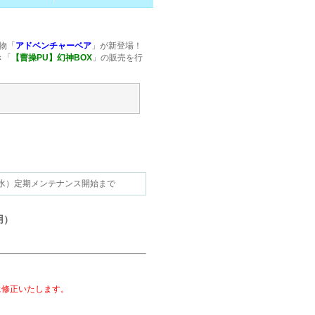
物「
アドベンチャーベア
」が新登場！
き「
【曹操PU】幻神BOX
」の販売を行
11.12（水）定期メンテナンス開始まで
用）
に修正いたします。