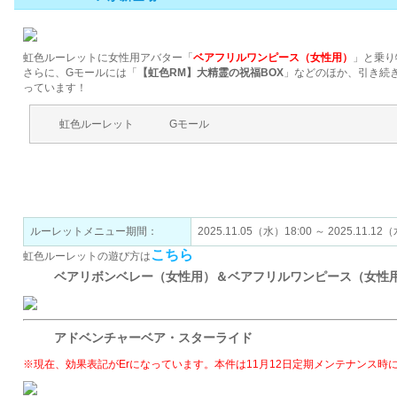
虹色ルーレットに女性用アバター「
ベアフリルワンピース（女性用）
」と乗り
さらに、Gモールには「
【虹色RM】大精霊の祝福BOX
」などのほか、引き続
っています！
虹色ルーレット
Gモール
虹色ルーレットで手に入れよう！
ルーレットメニュー期間：
2025.11.05（水）18:00 ～ 2025.
こちら
虹色ルーレットの遊び方は
ベアリボンベレー（女性用）＆ベアフリルワンピース（女性
アドベンチャーベア・スターライド
※現在、効果表記がErになっています。本件は11月12日定期メンテナンス時