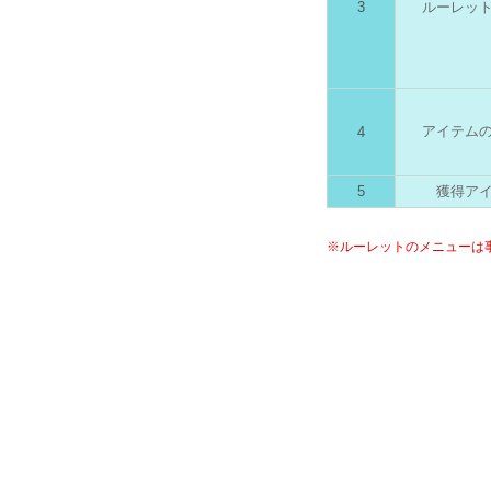
3
ルーレッ
アイテム
4
5
獲得ア
※ルーレットのメニューは
錬金