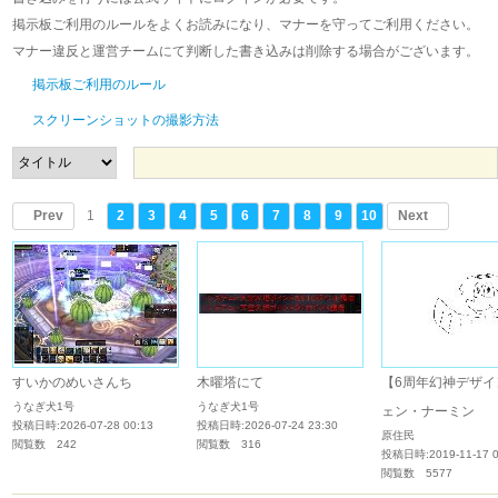
掲示板ご利用のルールをよくお読みになり、マナーを守ってご利用ください。
マナー違反と運営チームにて判断した書き込みは削除する場合がございます。
掲示板ご利用のルール
スクリーンショットの撮影方法
Prev
1
2
3
4
5
6
7
8
9
10
Next
すいかのめいさんち
木曜塔にて
【6周年幻神デザイ
うなぎ犬1号
うなぎ犬1号
ェン・ナーミン
投稿日時:2026-07-28 00:13
投稿日時:2026-07-24 23:30
原住民
閲覧数 242
閲覧数 316
投稿日時:2019-11-17 0
閲覧数 5577