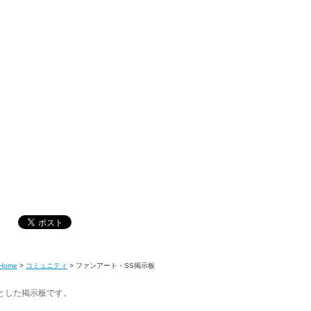
Home
>
コミュニティ
>
ファンアート・SS掲示板
とした掲示板です。