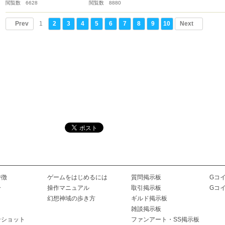
閲覧数 6628
閲覧数 8880
Prev
1
2
3
4
5
6
7
8
9
10
Next
特徴
ゲームをはじめるには
質問掲示板
Gコ
ー
操作マニュアル
取引掲示板
Gコ
幻想神域の歩き方
ギルド掲示板
雑談掲示板
ンショット
ファンアート・SS掲示板