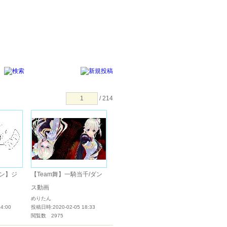
/ 214
ン】ジ
【Team舞】一騎当千/ダン
ス動画
めりたん
4:00
投稿日時:2020-02-05 18:33
閲覧数 2975