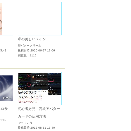
私の美しいメイン
苺バタークリーム
5:41
投稿日時:2025-06-27 17:06
閲覧数 1116
エロサ
初心者必見 高級アバター
カードの活用方法
1:09
でっていう
投稿日時:2016-08-31 13:40