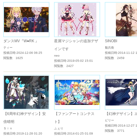
ダンスMV『W●RK 』
星屑マジシャンの追加デザ
SINOBI
ティー
魁兵衛
インです
投稿日時:2024-12-06 06:25
投稿日時:2014-11-12 1
neo
閲覧数 1625
閲覧数 2459
投稿日時:2019-05-02 15:01
閲覧数 2427
【6周年幻神デザイン】安
【ファンアートコンテス
【幻神デザイン】
ビリー
倍晴明
ト】
投稿日時:2014-12-27 1
Ｓｉｎ
ふぇり
閲覧数 3771
投稿日時:2019-11-28 01:20
投稿日時:2014-01-25 01:09