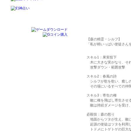
【森の精霊・シルフ】
「私が精いっぱい使徒さん
スキル1：果実投下
木に大きな実がなり、そ
攻撃ダウン・範囲攻撃
スキル2：春風の詩
シルフが歌を歌い、癒し
その場にいるすべての仲
スキル3：寄生の種
敵に種を飛ばし寄生させ
敵は持続ダメージを受け
必殺技：森の怒り
地面からツタが生え、敵
起源の使徒はツタを利用し
トドメにトゲトゲの巨大な