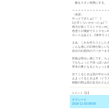
敵をスタン状態にする。
＝＝＝＝＝＝＝＝＝＝＝＝
〈余談〉
やっとできたぁ(´▽｀)
1か月くらいかかったぁ(´▽
画力が低くてスミマセンm(_
色塗りが微妙でスミマセンm(
ホントはあと1，2体作ろ
まあ、これを作ろうとした
こんな感じの幻神が欲しい
自分の幻想内のアバターを
性格は明るい感じです。ち
でもちょっと子供っぽいみ
草木の事となるとちょっと
出てくるときは花の中から
止まってるときは木（イラ
移動の時は花が足元かどん
コメント【
1
】
チアシード
2016-11-03 08:05