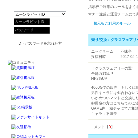
掲示板ご利用のルールをよく
マナー違反と運営チームにて
掲示板ご利用のルール
売り/交換：グラスフェアリ
ID・パスワードを忘れた方
ニックネーム
不味亭
投稿日時
2017-05-1
［グラスフェアリーの翼］
全能力1%UP
HP2%UP
4000Gでの販売、もしく
男性キャラには似合わない
いかめついマントと交換し
御用命の方はこちらでのご
GAME内 秘チャにてご相
キャラ：不味亭
コメント【
0
】