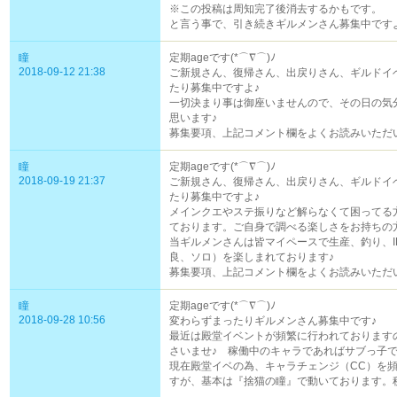
※この投稿は周知完了後消去するかもです。
と言う事で、引き続きギルメンさん募集中ですよ(
瞳
定期ageです(*⌒∇⌒)ﾉ
2018-09-12 21:38
ご新規さん、復帰さん、出戻りさん、ギルドイ
たり募集中ですよ♪
一切決まり事は御座いませんので、その日の気
思います♪
募集要項、上記コメント欄をよくお読みいただい
瞳
定期ageです(*⌒∇⌒)ﾉ
2018-09-19 21:37
ご新規さん、復帰さん、出戻りさん、ギルドイ
たり募集中ですよ♪
メインクエやステ振りなど解らなくて困ってる
ております。ご自身で調べる楽しさをお持ちの
当ギルメンさんは皆マイペースで生産、釣り、I
良、ソロ）を楽しまれております♪
募集要項、上記コメント欄をよくお読みいただい
瞳
定期ageです(*⌒∇⌒)ﾉ
2018-09-28 10:56
変わらずまったりギルメンさん募集中です♪
最近は殿堂イベントが頻繁に行われております
さいませ♪ 稼働中のキャラであればサブっ子で
現在殿堂イベの為、キャラチェンジ（CC）を
すが、基本は『捨猫の瞳』で動いております。