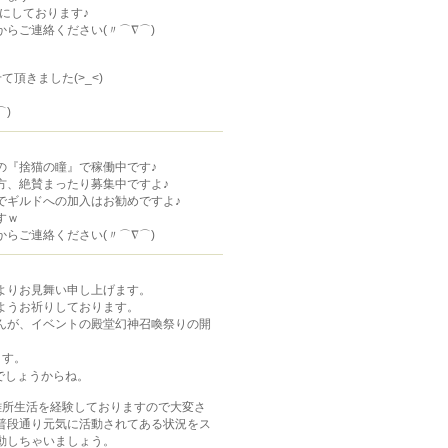
時にしております♪
らご連絡ください(〃⌒∇⌒)ゞ
頂きました(>_<)
⌒)ゞ
の『捨猫の瞳』で稼働中です♪
方、絶賛まったり募集中ですよ♪
でギルドへの加入はお勧めですよ♪
すｗ
らご連絡ください(〃⌒∇⌒)ゞ
よりお見舞い申し上げます。
ようお祈りしております。
んが、イベントの殿堂幻神召喚祭りの開
ます。
でしょうからね。
難所生活を経験しておりますので大変さ
普段通り元気に活動されてある状況をス
動しちゃいましょう。