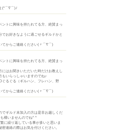
*⌒∇⌒)ﾉ
ベントに興味を持たれてる方、絶賛まっ
分でお好きなように過ごせるギルドかと
てからご連絡ください(〃⌒∇⌒)ゞ
ベントに興味を持たれてる方、絶賛まっ
方にはお聞きいただいた時だけお教えし
方もいらっしゃいますのでね♪
Dぐるぐる（ギルハン、フレハン、野
てからご連絡ください(〃⌒∇⌒)ゞ
のでギルド未加入の方は是非お越しくだ
も構いませんのでね^ ^
頻繁に繰り返している事が多いと思いま
秘密連絡の際はお気を付けください。