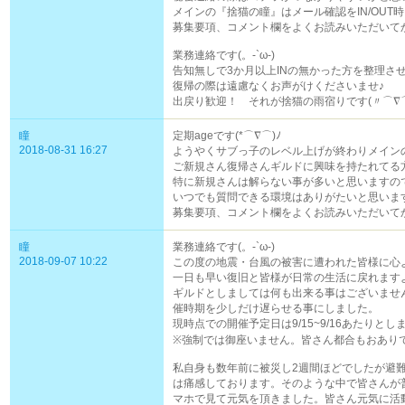
メインの『捨猫の瞳』はメール確認をIN/OUT
募集要項、コメント欄をよくお読みいただいてか
業務連絡です(。-`ω-)
告知無しで3か月以上INの無かった方を整理させて
復帰の際は遠慮なくお声がけくださいませ♪
出戻り歓迎！ それが捨猫の雨宿りです(〃⌒∇
瞳
定期ageです(*⌒∇⌒)ﾉ
2018-08-31 16:27
ようやくサブっ子のレベル上げが終わりメイン
ご新規さん復帰さんギルドに興味を持たれてる
特に新規さんは解らない事が多いと思いますの
いつでも質問できる環境はありがたいと思いま
募集要項、コメント欄をよくお読みいただいてか
瞳
業務連絡です(。-`ω-)
2018-09-07 10:22
この度の地震・台風の被害に遭われた皆様に心
一日も早い復旧と皆様が日常の生活に戻れます
ギルドとしましては何も出来る事はございませ
催時期を少しだけ遅らせる事にしました。
現時点での開催予定日は9/15~9/16あたりとし
※強制では御座いません。皆さん都合もおあり
私自身も数年前に被災し2週間ほどでしたが避
は痛感しております。そのような中で皆さんが
マホで見て元気を頂きました。皆さん元気に活