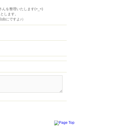
を整理いたします(>_<)
日とします。
自由にですよ♪）