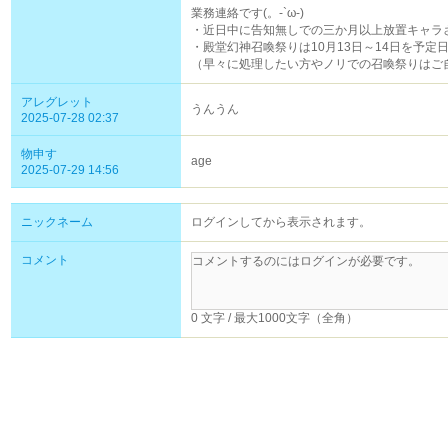
業務連絡です(。-`ω-)
・近日中に告知無しでの三か月以上放置キャラさん
・殿堂幻神召喚祭りは10月13日～14日を予定
（早々に処理したい方やノリでの召喚祭りはご
アレグレット
うんうん
2025-07-28 02:37
物申す
age
2025-07-29 14:56
ニックネーム
ログインしてから表示されます。
コメント
0 文字 / 最大1000文字（全角）