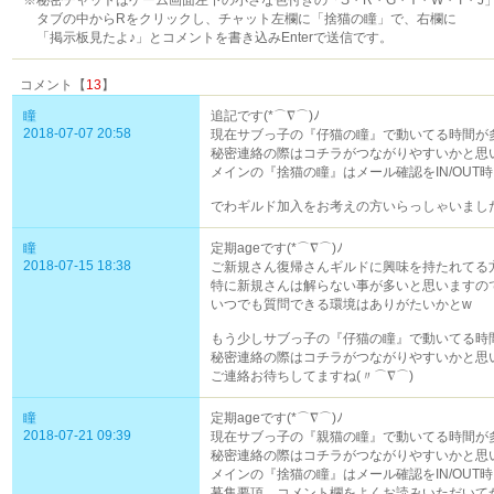
※秘密チャットはゲーム画面左下の小さな色付きの「S・R・G・Y・W・T・J
タブの中からRをクリックし、チャット左欄に「捨猫の瞳」で、右欄に
「掲示板見たよ♪」とコメントを書き込みEnterで送信です。
コメント【
13
】
瞳
追記です(*⌒∇⌒)ﾉ
2018-07-07 20:58
現在サブっ子の『仔猫の瞳』で動いてる時間が多
秘密連絡の際はコチラがつながりやすいかと思い
メインの『捨猫の瞳』はメール確認をIN/OUT
でわギルド加入をお考えの方いらっしゃいまし
瞳
定期ageです(*⌒∇⌒)ﾉ
2018-07-15 18:38
ご新規さん復帰さんギルドに興味を持たれてる
特に新規さんは解らない事が多いと思いますの
いつでも質問できる環境はありがたいかとw
もう少しサブっ子の『仔猫の瞳』で動いてる時間
秘密連絡の際はコチラがつながりやすいかと思い
ご連絡お待ちしてますね(〃⌒∇⌒)ゞ
瞳
定期ageです(*⌒∇⌒)ﾉ
2018-07-21 09:39
現在サブっ子の『親猫の瞳』で動いてる時間が多
秘密連絡の際はコチラがつながりやすいかと思い
メインの『捨猫の瞳』はメール確認をIN/OUT
募集要項、コメント欄をよくお読みいただいてか