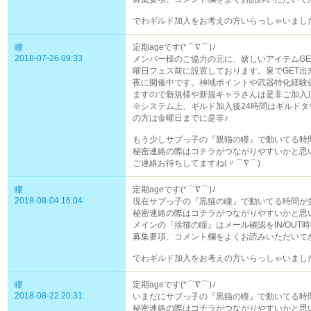
でわギルド加入をお考えの方いらっしゃいまし
瞳
定期ageです(*⌒∇⌒)ﾉ
2018-07-26 09:33
メンバー様のご協力の元に、嬉しいアイテムGE
曜日フェス前に設置しております。泉でGET出
夜に開催中です。神域ポイントや武器特化経験
ますので新規様や新規キャラさんは是非ご加入
※システム上、ギルド加入後24時間はギルド
の方は金曜日までに是非♪
もう少しサブっ子の『親猫の瞳』で動いてる時間
秘密連絡の際はコチラがつながりやすいかと思い
ご連絡お待ちしてますね(〃⌒∇⌒)ゞ
瞳
定期ageです(*⌒∇⌒)ﾉ
2018-08-04 16:04
現在サブっ子の『黒猫の瞳』で動いてる時間が多
秘密連絡の際はコチラがつながりやすいかと思い
メインの『捨猫の瞳』はメール確認をIN/OUT
募集要項、コメント欄をよくお読みいただいてか
でわギルド加入をお考えの方いらっしゃいまし
瞳
定期ageです(*⌒∇⌒)ﾉ
2018-08-22 20:31
いまだにサブっ子の『黒猫の瞳』で動いてる時間
秘密連絡の際はコチラがつながりやすいかと思い