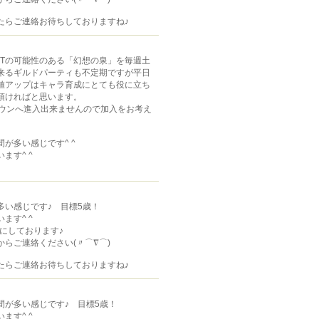
たらご連絡お待ちしておりますね♪
Tの可能性のある「幻想の泉」を毎週土
来るギルドパーティも不定期ですが平日
値アップはキャラ育成にとても役に立ち
頂ければと思います。
タウンへ進入出来ませんので加入をお考え
が多い感じです^ ^
ます^ ^
い感じです♪ 目標5歳！
ます^ ^
時にしております♪
らご連絡ください(〃⌒∇⌒)ゞ
たらご連絡お待ちしておりますね♪
が多い感じです♪ 目標5歳！
ます^ ^