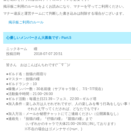
掲示板ご利用のルールをよくお読みになり、マナーを守ってご利用ください。
マナー違反と運営チームにて判断した書き込みは削除する場合がございます。
掲示板ご利用のルール
心優しいメンバーさん大募集です♪ Part.5
ニックネーム
瞳
投稿日時
2018-07-07 20:51
皆さん おはこんばんちわです(*⌒∇⌒)ﾉ
●ギルド名：捨猫の雨宿り
●マスター：捨猫の瞳
●ギルドランク：10
●稼働メンバー数：30名前後（サブキャラ除く、7/1~7/7現在）
●活動集中時間：21:00~26:00
●ギルド活動：毎週土日21:39～フェス、22:00～ギルド塔
●加入条件：楽しみ方は人それぞれですが、人の楽しみを奪う行為をしない事！
それさえ守ってくだされば、どなたでもです♪
●加入方法：メールか秘密チャットにてご連絡ください（公開募集なし）
●連絡先：『捨猫の瞳』『仔猫の瞳』『親猫の瞳』まで
（いずれかのキャラで大体21:00~26:00にINしております）
※不在の場合はゴメンナサイ(>ω<、)