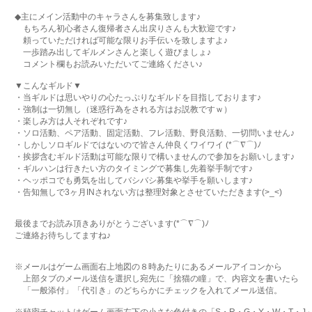
◆主にメイン活動中のキャラさんを募集致します♪
もちろん初心者さん復帰者さん出戻りさんも大歓迎です♪
頼っていただければ可能な限りお手伝いを致しますよ♪
一歩踏み出してギルメンさんと楽しく遊びましょ♪
コメント欄もお読みいただいてご連絡ください♪
▼こんなギルド▼
・当ギルドは思いやりの心たっぷりなギルドを目指しております♪
・強制は一切無し（迷惑行為をされる方はお説教ですｗ）
・楽しみ方は人それぞれです♪
・ソロ活動、ペア活動、固定活動、フレ活動、野良活動、一切問いません♪
・しかしソロギルドではないので皆さん仲良くワイワイ (*⌒∇⌒)ﾉ
・挨拶含むギルド活動は可能な限りで構いませんので参加をお願いします♪
・ギルハンは行きたい方のタイミングで募集し先着挙手制です♪
・ヘッポコでも勇気を出してバシバシ募集や挙手を願いします♪
・告知無しで3ヶ月INされない方は整理対象とさせていただきます(>_<)
最後までお読み頂きありがとうございます(*⌒∇⌒)ﾉ
ご連絡お待ちしてますね♪
※メールはゲーム画面右上地図の８時あたりにあるメールアイコンから
上部タブのメール送信を選択し宛先に「捨猫の瞳」で、内容文を書いたら
「一般添付」「代引き」のどちらかにチェックを入れてメール送信。