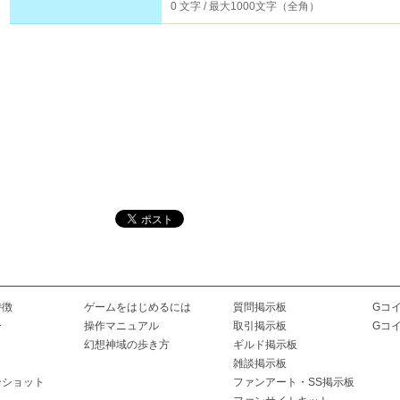
0 文字 / 最大1000文字（全角）
特徴
ゲームをはじめるには
質問掲示板
Gコ
ー
操作マニュアル
取引掲示板
Gコ
幻想神域の歩き方
ギルド掲示板
雑談掲示板
ンショット
ファンアート・SS掲示板