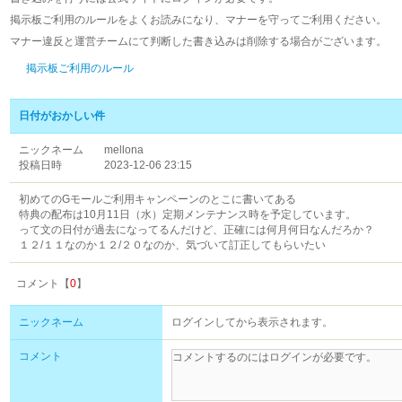
掲示板ご利用のルールをよくお読みになり、マナーを守ってご利用ください。
マナー違反と運営チームにて判断した書き込みは削除する場合がございます。
掲示板ご利用のルール
日付がおかしい件
ニックネーム
mellona
投稿日時
2023-12-06 23:15
初めてのGモールご利用キャンペーンのとこに書いてある
特典の配布は10月11日（水）定期メンテナンス時を予定しています。
って文の日付が過去になってるんだけど、正確には何月何日なんだろか？
１２/１１なのか１２/２０なのか、気づいて訂正してもらいたい
コメント【
0
】
ニックネーム
ログインしてから表示されます。
コメント