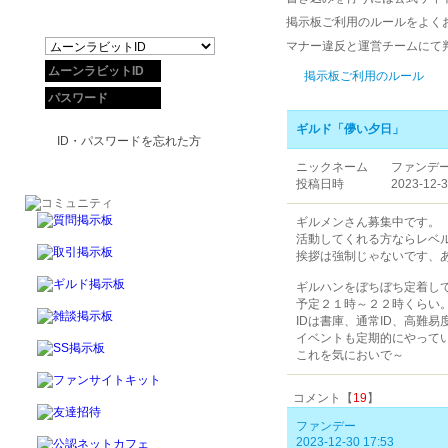
掲示板ご利用のルールをよく
マナー違反と運営チームにて
掲示板ご利用のルール
ギルド「儚い夕日」
ID・パスワードを忘れた方
ニックネーム
ファンデ
投稿日時
2023-12-3
ギルメンさん募集中です。
活動してくれる方ならレベ
挨拶は強制じゃないです、
ギルハンをぼちぼち定着し
予定２１時～２２時くらい
IDは書庫、通常ID、高難易
イベントも定期的にやって
これを気においで～
コメント【
19
】
ファンデー
2023-12-30 17:53