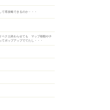
して塔攻略できるのか・・・
イベクエ終わらせても マップ移動やチ
ってポップアップでてたし・・・