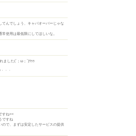
してんでしょう、キャパオーバーじゃな
通常使用は最低限にしてほしいな。
した(´；ω；`)ｳｩｩ
ｳ・・・
すね><
うですね
いので、まずは安定したサービスの提供