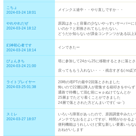
こちょ
メインクエ途中・・やり直しですか・・
2024-03-24 18:01
やれやれだぜ
原因はきっと容量の少ないやっすいサーバーに
2024-03-24 18:12
いのか？と邪推されてもしかたない。
どうだか知らないが課金コンテンツがある以上
幻神初心者です
インできたー
2024-03-24 18:14
ぴょんきち
塔に参加して24から25に移動するときに落とされま
2024-03-24 21:00
戻ってももう入れない・・・残念すぎる( noД`)
ライトプレイヤー
20時の塔PTの最中2回落とされました
2024-03-25 01:38
怖いので22層以降人が密集する箱叩きをやらず
通路で待機して混む前にｗｐぬけてなんとか
25層までたどり着くことができました
24層で落とされた方どんまいです(´･ω･`)
スミレ
いろいろ障害があったので、原因調査中みたいで
2024-03-27 18:07
メンテでなおるとよいですが、時間がかかるよ
便利機能はうれしいけど変な新しい要素いらな
おねがいします