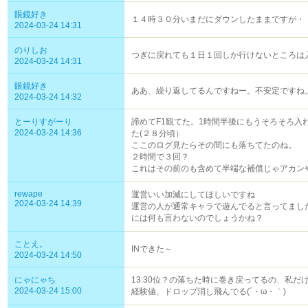
眼鏡好き
１４時３０分いまだにダウンしたままですが・
2024-03-24 14:31
のりしお
つぎに戻れても１日１回しか行けないところは
2024-03-24 14:31
眼鏡好き
ああ、繰り返してるんですねー。不安定ですね
2024-03-24 14:32
とーりすがーり
諦めてF1観てた。1時間半後にもうそろそろ入
2024-03-24 14:36
た(２８分頃）
ここのログ見たらその間にも落ちてたのね。
２時間で３回？
これはその前のも含めて半端な補償じゃアカン
rewape
運営いい加減にしてほしいですね
2024-03-24 14:39
運営の人が通常キャラで遊んでると言ってまし
には何も言わないのでしょうかね？
ことえ。
INできた～
2024-03-24 14:50
にゃにゃち
13:30位？の落ちた時に巻き戻ってるの、私だ
2024-03-24 15:00
経験値、ドロップ消し飛んでる(´・ω・｀)