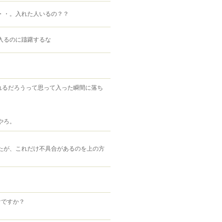
・・。入れた人いるの？？
入るのに躊躇するな
。
れるだろうって思って入った瞬間に落ち
やろ。
たが、これだけ不具合があるのを上の方
けですか？