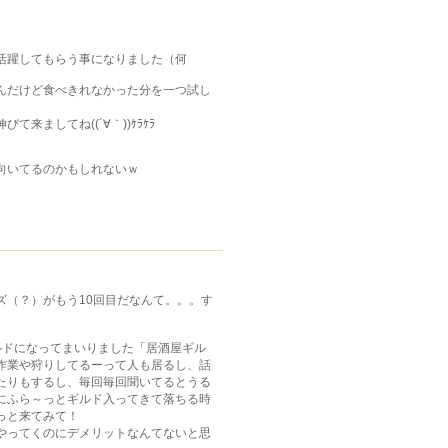
活躍してもらう事になりました（何
んだけど食べきれなかった分を一つ試し
ましてね((´∀｀))ｹﾗｹﾗ
向いてるのかもしれないｗ
ズ（？）がもう10回目だなんて。。。す
ルドになってまいりました「居酒屋ギル
作業や狩りしてるーって人も居るし、話
たりもするし、毎回毎回聞いてるとうる
にふら～っとギルド入ってきて落ちる時
っと来てみて！
やってくのにデメリットなんてないと思