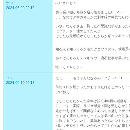
すぺ
へいまいどぅ！
2024-06-09 22:10
突っ張り棚が寿命を迎え落ちました(;・∀・)
、、なのでアサガオとかに刺す緑の棒代わりに
いや、なんかさぁ、貰った不思議な芋があった
にプランター埋めしてたんよ
そしたら最近暖かくなったからかギュンギュン伸びて来
知る人ぞ知ってるかもだけどワタクシ、栽培系
あ！ばんちゃんテンキュウ！流石仕事が早いね
軽～くＩＮしま～
ロス
えぇ・・・もうそんななるの…？(´・ω・`)
2024-06-10 00:13
前のスレが埋まったのもそうだけどこのシリー
ごいねぇ
そしてなんだかんだ今年は設立4年目の老舗ギ
ド」です。実際、ラジオ感覚で聞き流しながら
題が合えばギルド関係なくめっちゃ盛り上がっ
さすぎて疲れちゃうなって人は気の向いたとき
に抜けるでもいいし、興味あったらホントちょ
別にウチを少し覗いたからってこれから幻想を