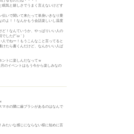
白けるものだね・・・！
と眠気と嬉しさでうまく言えないけどす
ン伝いで聞いて来たって単身いきなり乗
なのよ！！なんかもう会話楽しいし温度
けど！なんていうか、やっぱりいい人の
した(*´ω｀)
い人でねー！もうこんなこと言ってると
書けたら書くんだけど、なんかいい人ば
ホントに楽しんだなってｗ
来月のイベントはもう今から楽しみなの
ｗ
スマホの隣に歯ブラシがあるのはなんで
！みたいな感じにならない様に短めに言