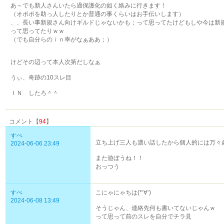
あ～でも新人さんいたら過保護化の如く絡みに行きます！
（オポポを助っ人したりとか普通の事くらいはお手伝いします）
、、長い事新規さん向けギルドじゃないかも；って思ってたけどもしや今は新
って思ってたりｗｗ
（でも自分らのｉｎ率がなぁああ；）
けどその辺って本人次第だしなぁ
うぃ、奇跡の10スレ目
ＩＮ したろ＾＾
コメント【
94
】
すぺ
立ち上げ三人も濃い話したから個人的には万々
2024-06-06 23:49
また遊ぼうね！！
おっつう
すぺ
こにゃにゃちは(*‘∀‘)
2024-06-08 13:49
そうじゃん、連絡先何も書いてないじゃんｗ
って思って前のスレを自分でチラ見