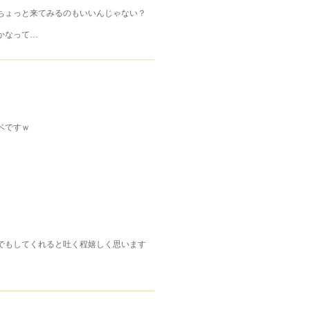
ちょっと来てみるのもいいんじゃない？
かなって…
ベですｗ
でもしてくれると吐く程嬉しく思います