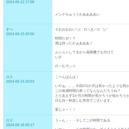
2024-06-12 17:08
メンテちゅううかああああい
すぺ
そおおおおい＼(゜ロ＼)(／ロ゜)／
2024-06-15 20:50
時間だぜ！？
酒は持ったかぁあああ！
ムシムシしてるから扇風機でも付けて
いざ
の～むぞぃ☆
ロス
こーんばんは！
2024-06-15 20:53
いやぁ。。。今回の1か月は長かったような気
この体感時間の差ってなんなんだろうね？
とりあえず1か月の時間が長かろうが短かろう
日も目一杯楽しむ所存でございます。
宴じゃ～！！
ロス
う～ん・・・そしてこの時間である
2024-06-16 05:17