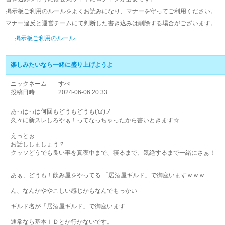
掲示板ご利用のルールをよくお読みになり、マナーを守ってご利用ください。
マナー違反と運営チームにて判断した書き込みは削除する場合がございます。
掲示板ご利用のルール
楽しみたいなら一緒に盛り上げようよ
ニックネーム
すぺ
投稿日時
2024-06-06 20:33
あっはっは何回もどうもどうも('ω')ノ
久々に新スレしろやぁ！ってなっちゃったから書いときます☆
えっとぉ
お話ししましょう？
クッソどうでも良い事を真夜中まで、寝るまで、気絶するまで一緒にさぁ！
あぁ、どうも！飲み屋をやってる 「居酒屋ギルド」で御座いますｗｗｗ
ん、なんかややこしい感じかもなんでもっかい
ギルド名が「居酒屋ギルド」で御座います
通常なら基本ＩＤとか行かないです。