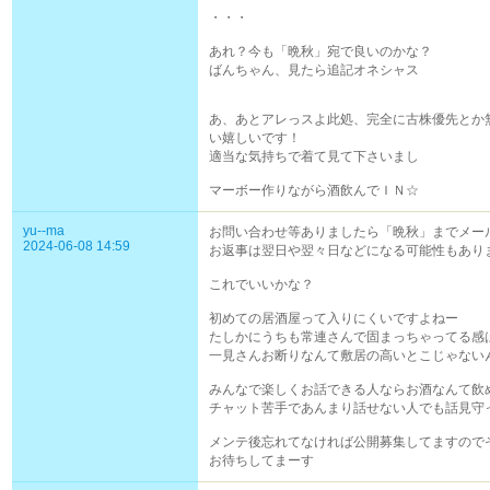
・・・
あれ？今も「晩秋」宛で良いのかな？
ばんちゃん、見たら追記オネシャス
あ、あとアレっスよ此処、完全に古株優先とか
い嬉しいです！
適当な気持ちで着て見て下さいまし
マーボー作りながら酒飲んでＩＮ☆
yu--ma
お問い合わせ等ありましたら「晩秋」までメー
2024-06-08 14:59
お返事は翌日や翌々日などになる可能性もあり
これでいいかな？
初めての居酒屋って入りにくいですよねー
たしかにうちも常連さんで固まっちゃってる感
一見さんお断りなんて敷居の高いとこじゃない
みんなで楽しくお話できる人ならお酒なんて飲
チャット苦手であんまり話せない人でも話見守
メンテ後忘れてなければ公開募集してますので
お待ちしてまーす