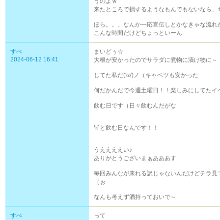
うのよｗ
来たところで損するようなもんでもないなら、
ほら。。。なんか一応宣伝しとかなきゃな流れ
こんな時間だけどちょっといーん
すぺ
まいどぅ☆
2024-06-12 16:41
大根が安かったのでサラダに煮物に漬け物に～
してた私だ('ω')ノ（キャベツも安かった
何だかんだで今週土曜日！！楽しみにしてたイ
飲む日です（日々飲むんだがな
皆と飲む日なんです！！
うええええい♪
ありがとうございまぁあああす
毎回みんなが来れる訳じゃないんだけどチラ見
（ぉ
なんも考えず酒持っておいで～
すぺ
って