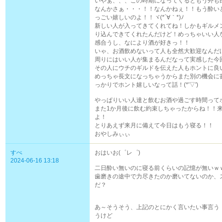
いやぁ、、、この時期になってくるともう外も
なんかさぁ・・・！！なんかねぇ！！もう酔い
っごい嬉しいのよ！！ヾ(*´∀｀*)ﾉ
新しい人が入ってきてくれてね！しかもギルメ
り込んできてくれたんだけど！めっちゃいい人
感合うし、なにより酒が好きっ！！
いゃ、お酒飲めないって人も全然大歓迎なんだ
周りにはいい人が集まるんだなって実感した今回で
その人にウチのギルドを伝えた人もホントに良
めっちゃ長文になっちゃうからまた別の機会に
っかりでホント嬉しいなって話！(*'▽')
やっぱりいい人達と飲むお酒や過ごす時間って
また1か月後に飲む約束しちゃったからね！！
よ！
とりあえず来月に備えて今日はもう寝る！！
おやしみぃぃ
すぺ
おはいお(゜レ゜)
2024-06-16 13:18
二日酔い無いのに寝る前くらいの記憶が無いｗ
歯磨きの途中で力尽きたのか磨いてないのか、
だ？
あ～そうそう、上記のとにかく言いたい事言う
うけど