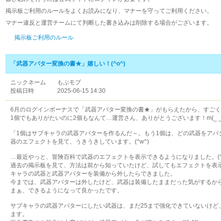
掲示板ご利用のルールをよくお読みになり、マナーを守ってご利用ください。
マナー違反と運営チームにて判断した書き込みは削除する場合がございます。
掲示板ご利用のルール
「武器アバター変換の書★」嬉しい！(^o^)
ニックネーム
もぶモブ
投稿日時
2025-06-15 14:30
6月のログインボーナスで「武器アバター変換の書★」がもらえたから、すごく嬉し
1個でもありがたいのに2個もなんて…運営さん、ありがとうございます！m(_ _
「1個はサブキャラの武器アバターを作るんだ～。もう1個は、どの武器をアバ
器のエフェクトを見て、うきうきしています。(^w^)
…最近やっと、冒険百科で武器のエフェクトを表示できるようになりました。(^o
過去の掲示板を見て、方法は前から知っていたけど、試してもエフェクトを表
キャラの武器と武器アバターを装備から外したらできました。
今までは、武器アバターは外したけど、武器は装備したままだった気がするか
まぁ、できるようになって良かったです。
サブキャラの武器アバターにしたい武器は、まだ25まで強化できていないけど
ます。