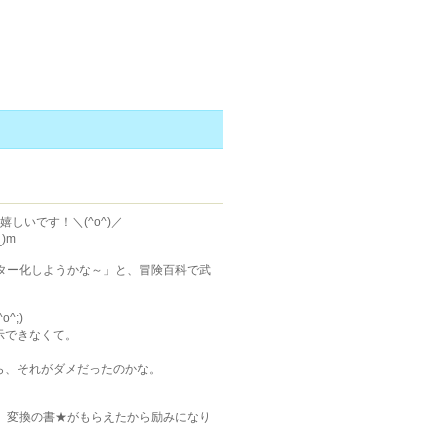
いです！＼(^o^)／
)m
ター化しようかな～」と、冒険百科で武
^;)
示できなくて。
ら、それがダメだったのかな。
、変換の書★がもらえたから励みになり