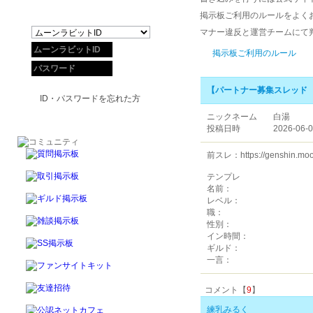
掲示板ご利用のルールをよく
マナー違反と運営チームにて
掲示板ご利用のルール
【パートナー募集スレッド P
ID・パスワードを忘れた方
ニックネーム
白湯
投稿日時
2026-06-0
前スレ：https://genshin.moon
テンプレ
名前：
レベル：
職：
性別：
イン時間：
ギルド：
一言：
コメント【
9
】
練乳みるく