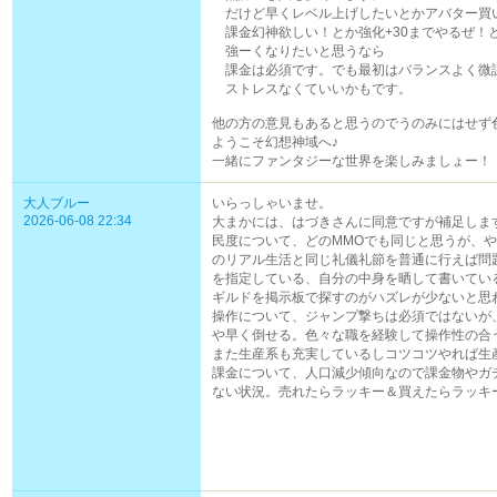
だけど早くレベル上げしたいとかアバター買
課金幻神欲しい！とか強化+30までやるぜ！
強ーくなりたいと思うなら
課金は必須です。でも最初はバランスよく微
ストレスなくていいかもです。
他の方の意見もあると思うのでうのみにはせず
ようこそ幻想神域へ♪
一緒にファンタジーな世界を楽しみましょー！
大人ブルー
いらっしゃいませ。
2026-06-08 22:34
大まかには、はづきさんに同意ですが補足しま
民度について、どのMMOでも同じと思うが、
のリアル生活と同じ礼儀礼節を普通に行えば問
を指定している、自分の中身を晒して書いてい
ギルドを掲示板で探すのがハズレが少ないと思
操作について、ジャンプ撃ちは必須ではないが
や早く倒せる。色々な職を経験して操作性の合
また生産系も充実しているしコツコツやれば生
課金について、人口減少傾向なので課金物やガ
ない状況。売れたらラッキー＆買えたらラッキ