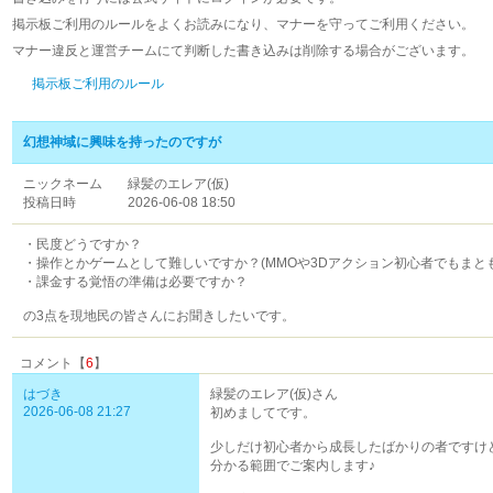
掲示板ご利用のルールをよくお読みになり、マナーを守ってご利用ください。
マナー違反と運営チームにて判断した書き込みは削除する場合がございます。
掲示板ご利用のルール
幻想神域に興味を持ったのですが
ニックネーム
緑髪のエレア(仮)
投稿日時
2026-06-08 18:50
・民度どうですか？
・操作とかゲームとして難しいですか？(MMOや3Dアクション初心者でもまと
・課金する覚悟の準備は必要ですか？
の3点を現地民の皆さんにお聞きしたいです。
コメント【
6
】
はづき
緑髪のエレア(仮)さん
2026-06-08 21:27
初めましてです。
少しだけ初心者から成長したばかりの者ですけ
分かる範囲でご案内します♪