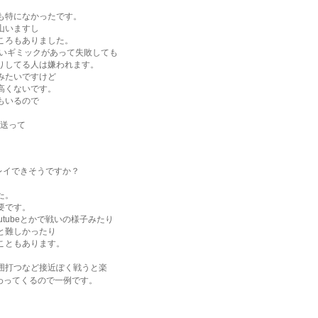
も特になかったです。
山いますし
ころもありました。
いギミックがあって失敗しても
りしてる人は嫌われます。
みたいですけど
高くないです。
もいるので
送って
レイできそうですか？
た。
要です。
tubeとかで戦いの様子みたり
と難しかったり
こともあります。
囲打つなど接近ぽく戦うと楽
わってくるので一例です。