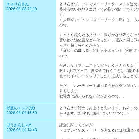
きゅりあさん
とりあえず、ソロでストーリークエストを進める
2026-06-08 23:10
装備も拾い物やクエストでの貰い物だけで何と
す。
１人用ダンジョン（ストーリークエ用）と、５
ので。
Ｌｖ６０超えたあたりで、敵がかなり強くなっ
貰い物の強化書などを使ったり、複数の同じ武
っさり超えられるかも？。
「覚醒」の鍵も勝手に貯まるポイント（幻想ポ
ので。
生産とかサブクエストなどもたくさんやりなが
限Ｌvまでだって、無課金で行くことは可能で
色々なイベントをクリアしたり達成することで
ただ、「パーティーを組んで高難度ダンジョン
りもします。
戦闘力に越えられない壁があるので。、
緑髪のエレア(仮)
とりあえず始めてみようと思います。おすすめ
2026-06-09 16:59
かります。(出来れば酔いにくいやつで…)
ぼうかんしゃA
課金に関してですが
2026-06-10 14:48
ソロプレイでストーリーを進めるには無課金・