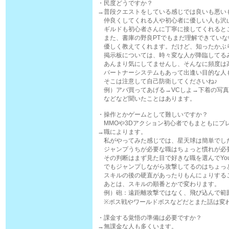
・民度どうですか？
→普段クエストをしている感じでは良いも悪い
仲良くしてくれる人や初心者に優しい人も沢
ギルドも初心者さんに丁寧に接してくれると
また、書庫の野良PTでもまだ理解できていな
優しく教えてくれます。だけど、知ったかぶ
掲示板については、時々変な人が降臨してる
あんまり気にしてませんし、そんなに頻度は
パートナーシステムもあって出逢い目的な人
そこは注意して自己防衛してくださいね♪
例）アバ買ってあげる→VCしよ→下着の写真
などなど聞いたことはあります。
・操作とかゲームとして難しいですか？
MMOや3Dアクション初心者でもまともにプ
→職によります。
私がやってみた感じでは、星天球は簡単でし
ジャンプうちが必要な職はちょっと慣れが必
その判断はまず見た目で好きな職を選んでYou
でもジャンプしながら攻撃してるのはちょっ
スキルの後の硬直があったりもんにょりする
あとは、スキルの順番とかで変わります。
例）砲：遠距離攻撃ではなく、飛び込んで範
※ボス戦やワールドボスなどだとまた話は変
・課金する覚悟の準備は必要ですか？
→無課金な人も多くいます。