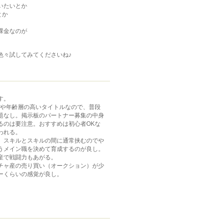
いたいとか
とか
課金なのが
色々試してみてくださいね♪
す。
やや年齢層の高いタイトルなので、普段
題なし。掲示板のパートナー募集の中身
るのは要注意。おすすめは初心者OKな
われる。
、スキルとスキルの間に通常挟むのでや
うメイン職を決めて育成するのが良し。
産で戦闘力もあがる。
チャ産の売り買い（オークション）が少
ーくらいの感覚が良し。