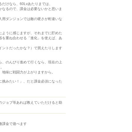
だけなら、60Lvあたりまでは、
かなるので、課金は必要ないかと思いま
人用ダンジョンでは敵の硬さが桁違いな
たように感じますが、それまでに貯めた
器を重ね合わせる「進化」を使えば、あ
イントだったかな？）で買えたりします
ら、のんびり進めて行くなら、現在の上
す。
、地味に戦闘力が上がりますから。
に挑みたい！」、だと課金必須になった
のジョブ等あれば教えていただけると助
微課金で遊べます