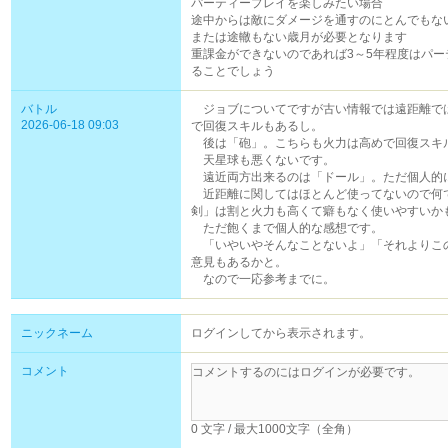
パーティープレイを楽しみたい場合
途中からは敵にダメージを通すのにとんでもな
または途轍もない歳月が必要となります
重課金ができないのであれば3～5年程度はパ
ることでしょう
バトル
ジョブについてですが古い情報では遠距離で
2026-06-18 09:03
で回復スキルもあるし。
後は「砲」。こちらも火力は高めで回復スキ
天星球も悪くないです。
遠近両方出来るのは「ドール」。ただ個人的
近距離に関してはほとんど使ってないので何
剣」は割と火力も高くて癖もなく使いやすいか
ただ飽くまで個人的な感想です。
「いやいやそんなことないよ」「それよりこ
意見もあるかと。
なので一応参考までに。
ニックネーム
ログインしてから表示されます。
コメント
0 文字 / 最大1000文字（全角）