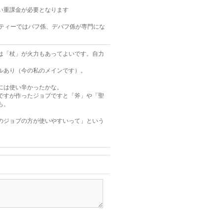
い重課金が必要となります
ーティーではバフ係、デバフ係が専門にな
は「杖」が火力もあってよいです。自力
ルあり（今の私のメインです）。
には使い辛かったかな。
ですが作ったジョブですと「斧」や「聖
も。
のジョブの方が使いやすいって」という