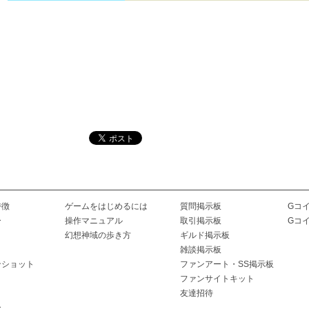
特徴
ゲームをはじめるには
質問掲示板
Gコ
ー
操作マニュアル
取引掲示板
Gコ
幻想神域の歩き方
ギルド掲示板
雑談掲示板
ンショット
ファンアート・SS掲示板
ファンサイトキット
友達招待
ー