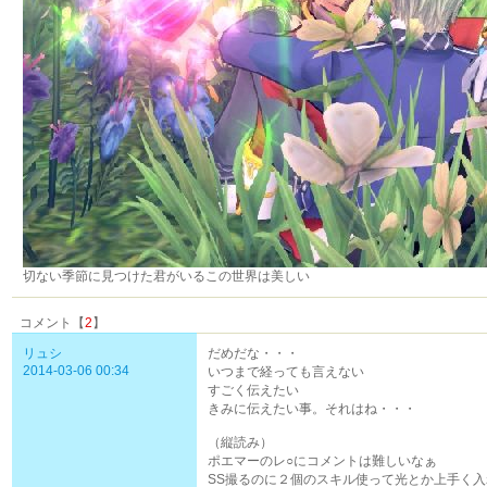
切ない季節に見つけた君がいるこの世界は美しい
コメント【
2
】
リュシ
だめだな・・・
2014-03-06 00:34
いつまで経っても言えない
すごく伝えたい
きみに伝えたい事。それはね・・・
（縦読み）
ポエマーのレ○にコメントは難しいなぁ
SS撮るのに２個のスキル使って光とか上手く