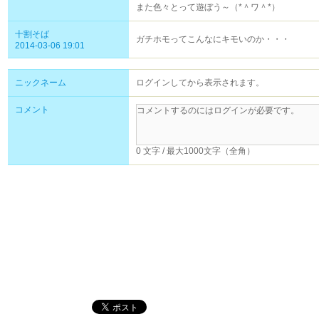
また色々とって遊ぼう～（*＾ワ＾*）
十割そば
ガチホモってこんなにキモいのか・・・
2014-03-06 19:01
ニックネーム
ログインしてから表示されます。
コメント
0 文字 / 最大1000文字（全角）