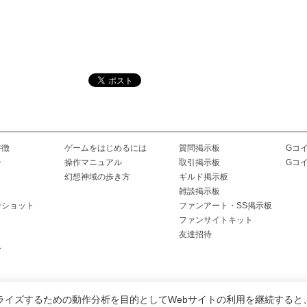
特徴
ゲームをはじめるには
質問掲示板
Gコ
ー
操作マニュアル
取引掲示板
Gコ
幻想神域の歩き方
ギルド掲示板
雑談掲示板
ンショット
ファンアート・SS掲示板
ファンサイトキット
友達招待
ー
ライズするための動作分析を目的としてWebサイトの利用を継続すると