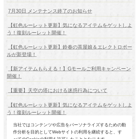
7月30日 メンテナンス終了のお知らせ
【虹色ルーレット更新】気になるアイテムをゲットしよ
う！復刻ルーレット開催！
【虹色ルーレット更新】鈴春の茶屋娘＆エレクトロボー
ルが新登場！
【新アイテムもらえる！】Gモールご利用キャンペーン
開催！
【重要】天空の塔における迷惑行為について
【虹色ルーレット更新】気になるアイテムをゲットしよ
う！復刻ルーレット開催！
当社ではコンテンツや広告をパーソナライズするための動
PREV
1
2
3
4
5
6
NEXT
作分析を目的としてWebサイトの利用を継続すると、す