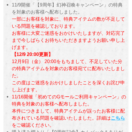
11/9開催「【9周年】幻神召喚キャンペーン」の特典
を対象のお客様へ配布しました。
一部にお客様を対象に、特典アイテムの数が不足して
いる問題を確認しております。
お客様に大変ご迷惑をおかけいたしますが、対応完了
まで今しばらくお待ちいただきますようお願い申し上
げます。
【12/9 20:00更新】
12月9日（金） 20:00をもちまして、不足していた分
の特典アイテムを対象のお客様宛てに配布いたしまし
た。
この度はご迷惑をおかけしましたことを深くお詫び申
し上げます。
11/16開催「初めてのGモールご利用キャンペーン」の
特典を対象のお客様へ配布しました。
本件につきまして、特典アイテムが誤ったお客様に配
布されている問題を確認いたしました。詳細は
こちら
を
ご確認ください
。
購入済み欄より「【9周年記念】カムバック＆ありが