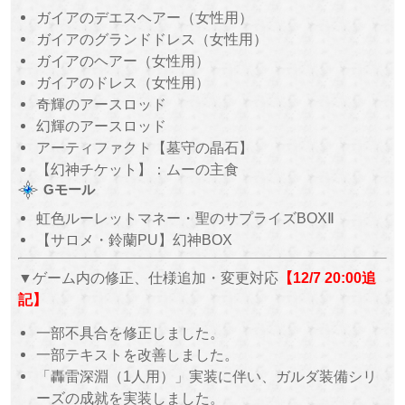
ガイアのデエスヘアー（女性用）
ガイアのグランドドレス（女性用）
ガイアのヘアー（女性用）
ガイアのドレス（女性用）
奇輝のアースロッド
幻輝のアースロッド
アーティファクト【墓守の晶石】
【幻神チケット】：ムーの主食
Gモール
虹色ルーレットマネー・聖のサプライズBOXⅡ
【サロメ・鈴蘭PU】幻神BOX
▼ゲーム内の修正、仕様追加・変更対応
【12/7 20:00追
記】
一部不具合を修正しました。
一部テキストを改善しました。
「轟雷深淵（1人用）」実装に伴い、ガルダ装備シリ
ーズの成就を実装しました。